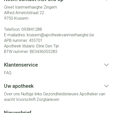
Greet Vanmeirhaeghe Zingem
Alfred Amelotstraat 22
9750
Kruisem
Telefoon:
093841288
E-mailadres:
kruisem@
apotheekvanmeirhaeghe.be
APB nummer:
455701
Apotheek titularis:
Eline Den Tijn
BTW nummer:
BE0436055283
Klantenservice
FAQ
Uw apotheek
Over ons
Nuttige links
Gezondheidsnieuws
Apotheker van
wacht
Voorschrift
Zorgtarieven
Nieuwsbrief