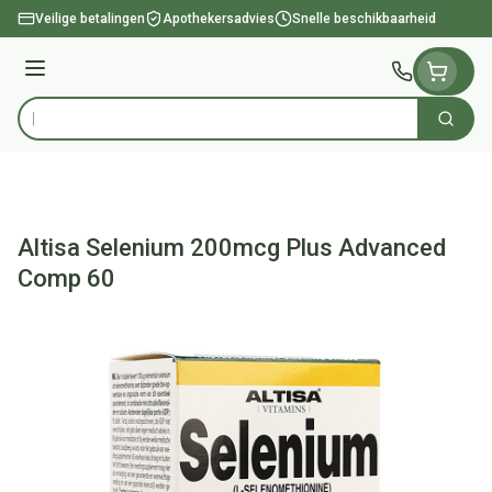
Ga naar de inhoud
Veilige betalingen
Apothekersadvies
Snelle beschikbaarheid
Menu
Zoek
Product, merk, categorie...
Altisa Selenium 200mcg Plus Advanced
Comp 60