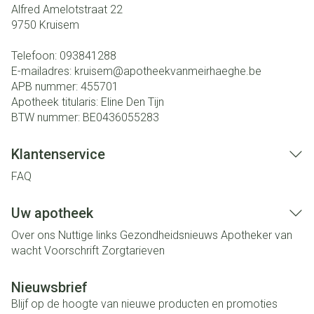
Alfred Amelotstraat 22
9750
Kruisem
Telefoon:
093841288
E-mailadres:
kruisem@
apotheekvanmeirhaeghe.be
APB nummer:
455701
Apotheek titularis:
Eline Den Tijn
BTW nummer:
BE0436055283
Klantenservice
FAQ
Uw apotheek
Over ons
Nuttige links
Gezondheidsnieuws
Apotheker van
wacht
Voorschrift
Zorgtarieven
Nieuwsbrief
Blijf op de hoogte van nieuwe producten en promoties