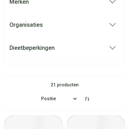
Merken
filter
Organisaties
filter
Dieetbeperkingen
filter
21
producten
Sorteer op: