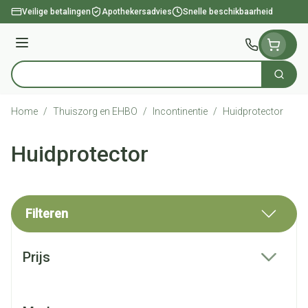
Ga naar de inhoud
Veilige betalingen
Apothekersadvies
Snelle beschikbaarheid
Menu
Zoek
Product, merk, categorie...
Home
/
Thuiszorg en EHBO
/
Incontinentie
/
Huidprotector
Huidprotector
Filteren
Doorgaan naar productlijst
Prijs
filter