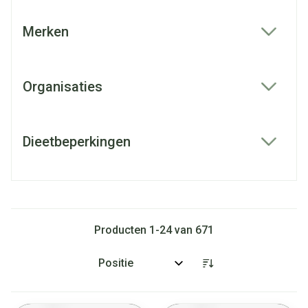
Merken
filter
Organisaties
filter
Dieetbeperkingen
filter
Producten
1
-
24
van
671
Sorteer op: