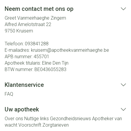
Neem contact met ons op
Greet Vanmeirhaeghe Zingem
Alfred Amelotstraat 22
9750
Kruisem
Telefoon:
093841288
E-mailadres:
kruisem@
apotheekvanmeirhaeghe.be
APB nummer:
455701
Apotheek titularis:
Eline Den Tijn
BTW nummer:
BE0436055283
Klantenservice
FAQ
Uw apotheek
Over ons
Nuttige links
Gezondheidsnieuws
Apotheker van
wacht
Voorschrift
Zorgtarieven