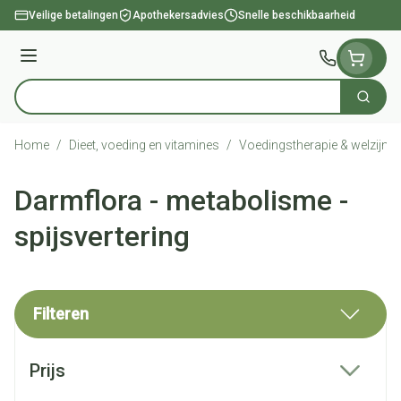
Ga naar de inhoud
Veilige betalingen
Apothekersadvies
Snelle beschikbaarheid
Menu
Zoek
Product, merk, categorie...
Home
/
Dieet, voeding en vitamines
/
Voedingstherapie & welzijn
/
Darmflora - metabolisme -
spijsvertering
Filteren
Doorgaan naar productlijst
Prijs
filter