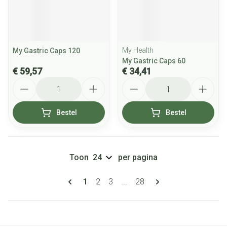
My Health
My Gastric Caps 120
My Gastric Caps 60
€ 59,57
€ 34,41
Aantal
Aantal
Bestel
Bestel
Toon
per pagina
Pagina's
U lees momenteel pagina
Pagina
Pagina
Pagina
1
2
3
...
28