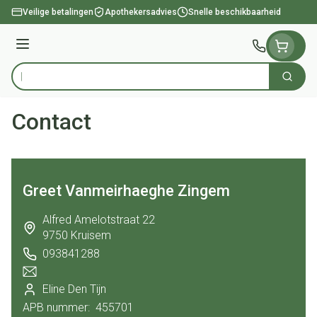
Ga naar de inhoud
Veilige betalingen
Apothekersadvies
Snelle beschikbaarheid
Menu
Zoek
Product, merk, categorie...
Contact
Greet Vanmeirhaeghe Zingem
address
Alfred Amelotstraat 22
9750
Kruisem
093841288
Telefoon
E-mailadres
Eline Den Tijn
Apotheek titularis
APB nummer:
455701
APB nummer