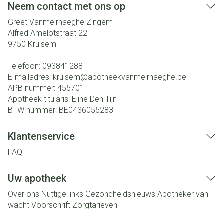
Neem contact met ons op
Greet Vanmeirhaeghe Zingem
Alfred Amelotstraat 22
9750
Kruisem
Telefoon:
093841288
E-mailadres:
kruisem@
apotheekvanmeirhaeghe.be
APB nummer:
455701
Apotheek titularis:
Eline Den Tijn
BTW nummer:
BE0436055283
Klantenservice
FAQ
Uw apotheek
Over ons
Nuttige links
Gezondheidsnieuws
Apotheker van
wacht
Voorschrift
Zorgtarieven