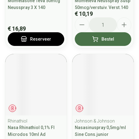
Mometasone Teva 50mcg
Mometeva Neusspray Susp
Neusspray 3 X 140
50mcg/verstuiv. Verst.140
€ 10,19
Aantal
€ 16,89
Reserveer
Bestel
Geneesmiddel
Geneesmiddel
Rhinathiol
Johnson & Johnson
Nasa Rhinathiol 0,1% Fl
Nasasinuspray 0,5mg/ml
Microdos 10ml Ad
Sine Cons.junior