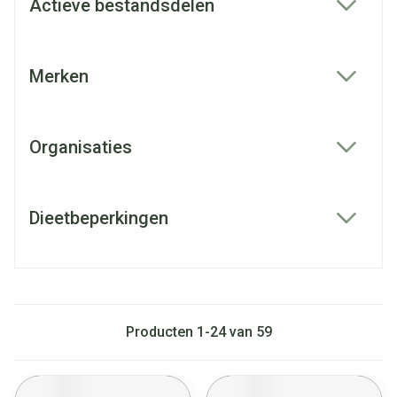
Actieve bestandsdelen
filter
Merken
filter
Organisaties
filter
Dieetbeperkingen
filter
Producten
1
-
24
van
59