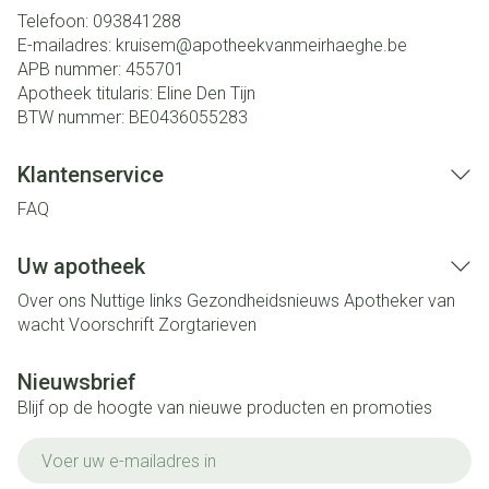
Telefoon:
093841288
E-mailadres:
kruisem@
apotheekvanmeirhaeghe.be
APB nummer:
455701
Apotheek titularis:
Eline Den Tijn
BTW nummer:
BE0436055283
Klantenservice
FAQ
Uw apotheek
Over ons
Nuttige links
Gezondheidsnieuws
Apotheker van
wacht
Voorschrift
Zorgtarieven
Nieuwsbrief
Blijf op de hoogte van nieuwe producten en promoties
E-mail adres