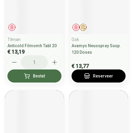
Geneesmiddel
Geneesmiddel
Op voorschrift
Tilman
Gsk
Anticold Filmomh Tabl 20
Avamys Neusspray Susp.
€ 13,19
120 Doses
Aantal
€ 13,77
Bestel
Reserveer