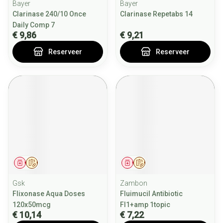
Bayer
Bayer
Clarinase 240/10 Once
Clarinase Repetabs 14
Daily Comp 7
€ 9,86
€ 9,21
Reserveer
Reserveer
Geneesmiddel
Op voorschrift
Geneesmiddel
Op voorschrift
Gsk
Zambon
Flixonase Aqua Doses
Fluimucil Antibiotic
120x50mcg
Fl1+amp 1topic
€ 10,14
€ 7,22