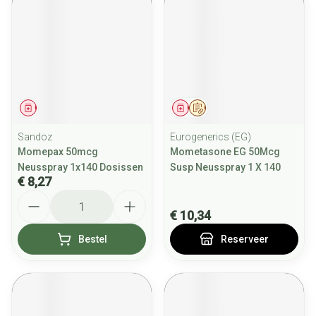
Geneesmiddel
Geneesmiddel
Op voorschrift
Sandoz
Eurogenerics (EG)
Momepax 50mcg
Mometasone EG 50Mcg
Neusspray 1x140 Dosissen
Susp Neusspray 1 X 140
€ 8,27
Aantal
€ 10,34
Bestel
Reserveer