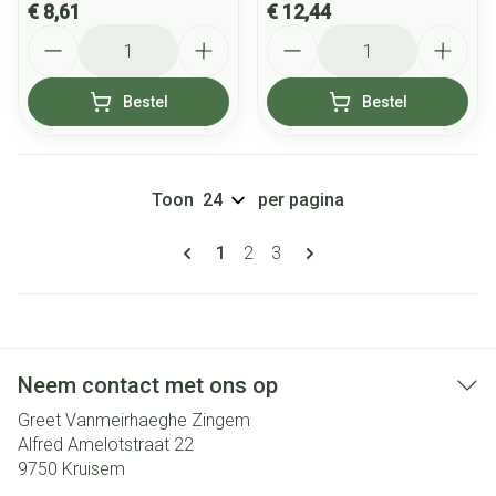
€ 8,61
€ 12,44
Aantal
Aantal
Bestel
Bestel
Toon
per pagina
Pagina's
U lees momenteel pagina
Pagina
Pagina
1
2
3
Neem contact met ons op
Greet Vanmeirhaeghe Zingem
Alfred Amelotstraat 22
9750
Kruisem