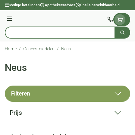
Ga naar de inhoud
Veilige betalingen
Apothekersadvies
Snelle beschikbaarheid
Menu
Zoek
Product, merk, categorie...
Home
/
Geneesmiddelen
/
Neus
Neus
Filteren
Doorgaan naar productlijst
Prijs
filter