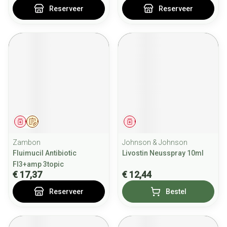
Reserveer
Reserveer
Geneesmiddel
Op voorschrift
Geneesmiddel
Zambon
Johnson & Johnson
Fluimucil Antibiotic
Livostin Neusspray 10ml
Fl3+amp 3topic
€ 17,37
€ 12,44
Reserveer
Bestel