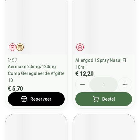
Geneesmiddel
Op voorschrift
Geneesmiddel
MSD
Allergodil Spray Nasal Fl
Aerinaze 2,5mg/120mg
10ml
€ 12,20
Comp Gereguleerde Afgifte
Aantal
10
€ 5,70
Reserveer
Bestel