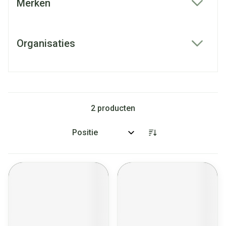
Merken
filter
Organisaties
filter
2
producten
Sorteer op: