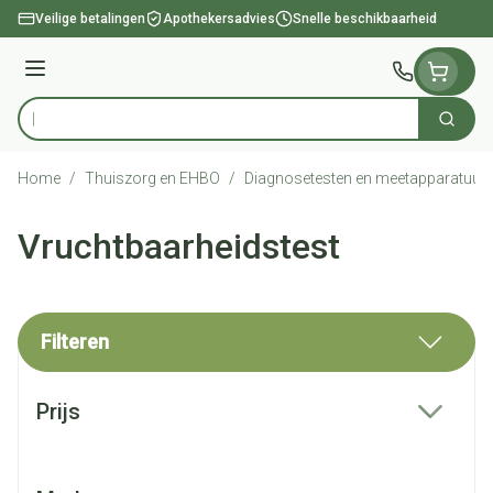
Ga naar de inhoud
Veilige betalingen
Apothekersadvies
Snelle beschikbaarheid
Menu
Zoek
Product, merk, categorie...
Home
/
Thuiszorg en EHBO
/
Diagnosetesten en meetapparatuur
Vruchtbaarheidstest
Filteren
Doorgaan naar productlijst
Prijs
filter