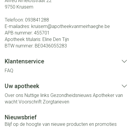
Alfred Amelotstraat 22
9750
Kruisem
Telefoon:
093841288
E-mailadres:
kruisem@
apotheekvanmeirhaeghe.be
APB nummer:
455701
Apotheek titularis:
Eline Den Tijn
BTW nummer:
BE0436055283
Klantenservice
FAQ
Uw apotheek
Over ons
Nuttige links
Gezondheidsnieuws
Apotheker van
wacht
Voorschrift
Zorgtarieven
Nieuwsbrief
Blijf op de hoogte van nieuwe producten en promoties