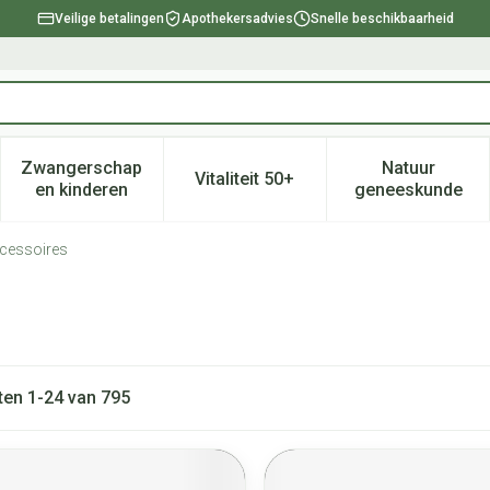
Veilige betalingen
Apothekersadvies
Snelle beschikbaarheid
Zwangerschap
Natuur
Vitaliteit 50+
, verzorging en hygiëne categorie
enu voor Dieet, voeding en vitamines categorie
Toon submenu voor Zwangerschap en kinderen ca
Toon submenu voor Vitaliteit 
Toon subm
en kinderen
geneeskunde
cessoires
ten
1
-
24
van
795