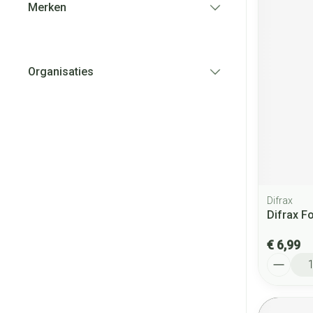
Merken
filter
Organisaties
filter
Difrax
Difrax F
€ 6,99
Aantal