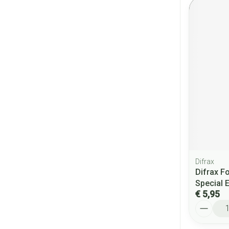
Difrax
Difrax F
Special E
€ 5,95
Aantal