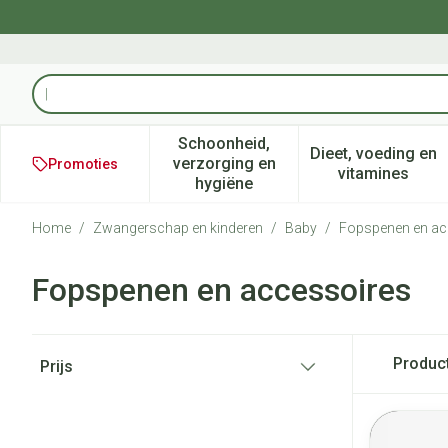
Ga naar de inhoud
Product, merk, categorie...
Schoonheid,
Dieet, voeding en
verzorging en
Promoties
Toon submenu voor Schoonheid
Toon subm
vitamines
hygiëne
Home
/
Zwangerschap en kinderen
/
Baby
/
Fopspenen en ac
Fopspenen en accessoires
Doorgaan naar productlijst
Produc
Prijs
filter