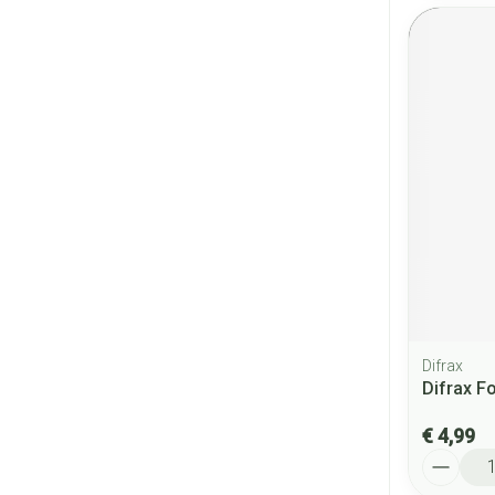
Difrax
Difrax F
€ 4,99
Aantal