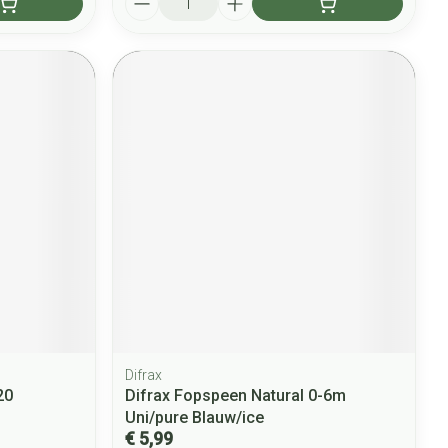
Difrax
20
Difrax Fopspeen Natural 0-6m
Uni/pure Blauw/ice
€ 5,99