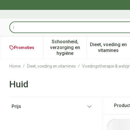
Ga naar de inhoud
Product, merk, categorie...
Schoonheid,
Dieet, voeding en
verzorging en
Promoties
Toon submenu voor Schoonheid
Toon subm
vitamines
hygiëne
Home
/
Dieet, voeding en vitamines
/
Voedingstherapie & welzij
Huid
Doorgaan naar productlijst
Produc
Prijs
filter