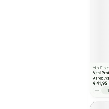
Vital Prote
Vital Pr
Aardb./c
€ 41,95
Aantal