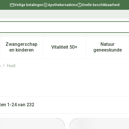
Veilige betalingen
Apothekersadvies
Snelle beschikbaarheid
Zwangerschap
Natuur
Vitaliteit 50+
, verzorging en hygiëne categorie
enu voor Dieet, voeding en vitamines categorie
Toon submenu voor Zwangerschap en kinderen ca
Toon submenu voor Vitaliteit 
Toon subm
en kinderen
geneeskunde
n
/
Huid
ten
1
-
24
van
232