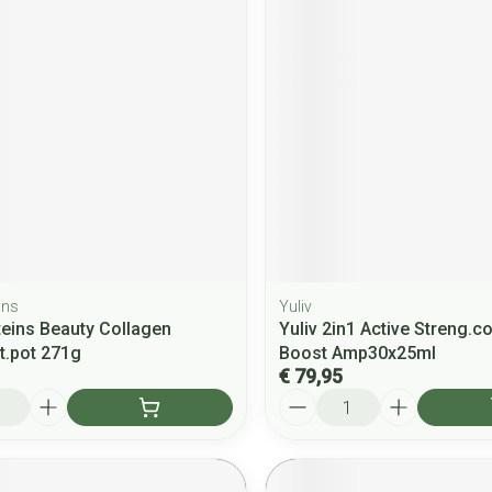
ins
Yuliv
oteins Beauty Collagen
Yuliv 2in1 Active Streng.c
it.pot 271g
Boost Amp30x25ml
€ 79,95
Aantal