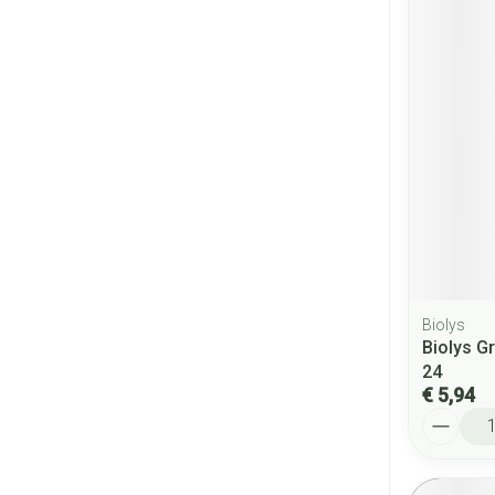
Biolys
Biolys G
24
€ 5,94
Aantal