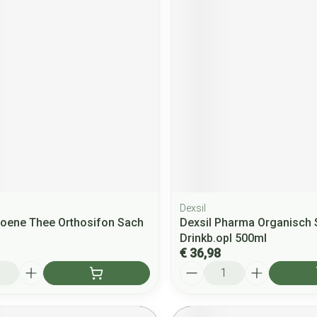
Dexsil
roene Thee Orthosifon Sach
Dexsil Pharma Organisch S
Drinkb.opl 500ml
€ 36,98
Aantal