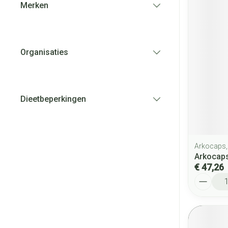
Merken
filter
Organisaties
filter
Dieetbeperkingen
filter
Arkocaps,
Arkocaps
€ 47,26
Aantal