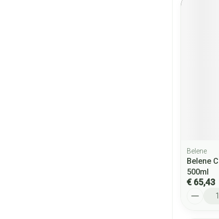
Belene
Belene C
500ml
€ 65,43
Aantal