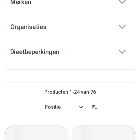
Merken
filter
Organisaties
filter
Dieetbeperkingen
filter
Producten
1
-
24
van
76
Sorteer op: