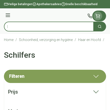
Ga naar de inhoud
Veilige betalingen
Apothekersadvies
Snelle beschikbaarheid
Menu
Zoek
Product, merk, categorie...
Home
/
Schoonheid, verzorging en hygiëne
/
Haar en Hoofd
/
Sc
Schilfers
Filteren
Doorgaan naar productlijst
Prijs
filter