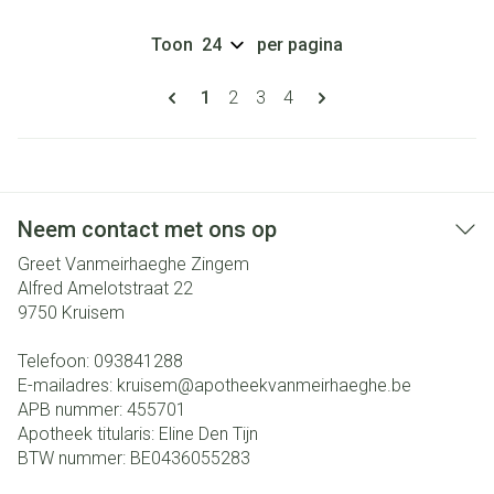
Toon
per pagina
Pagina's
U lees momenteel pagina
Pagina
Pagina
Pagina
1
2
3
4
Neem contact met ons op
Greet Vanmeirhaeghe Zingem
Alfred Amelotstraat 22
9750
Kruisem
Telefoon:
093841288
E-mailadres:
kruisem@
apotheekvanmeirhaeghe.be
APB nummer:
455701
Apotheek titularis:
Eline Den Tijn
BTW nummer:
BE0436055283