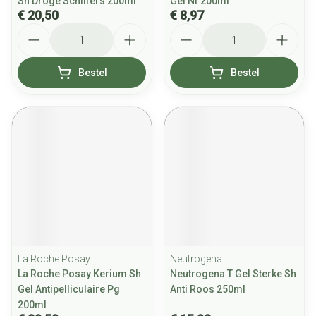
Sh Droge Schilfers 200ml
Gel Nf 200ml
€ 20,50
€ 8,97
Aantal
Aantal
Bestel
Bestel
La Roche Posay
Neutrogena
La Roche Posay Kerium Sh
Neutrogena T Gel Sterke Sh
Gel Antipelliculaire Pg
Anti Roos 250ml
200ml