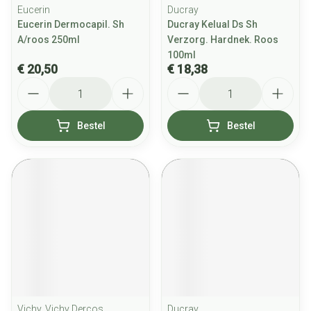
Eucerin
Ducray
Eucerin Dermocapil. Sh
Ducray Kelual Ds Sh
A/roos 250ml
Verzorg. Hardnek. Roos
100ml
€ 20,50
€ 18,38
Aantal
Aantal
Bestel
Bestel
Vichy, Vichy Dercos
Ducray