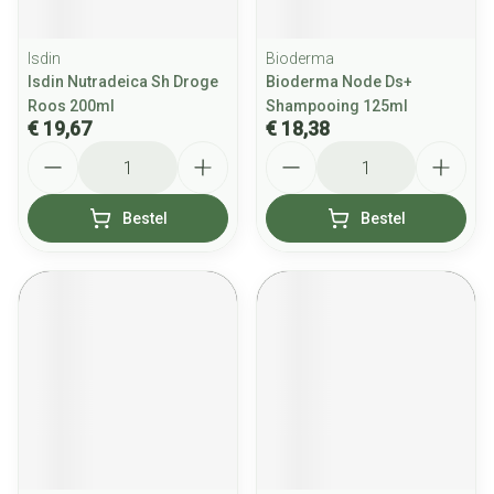
Isdin
Bioderma
Isdin Nutradeica Sh Droge
Bioderma Node Ds+
Roos 200ml
Shampooing 125ml
€ 19,67
€ 18,38
Aantal
Aantal
Bestel
Bestel