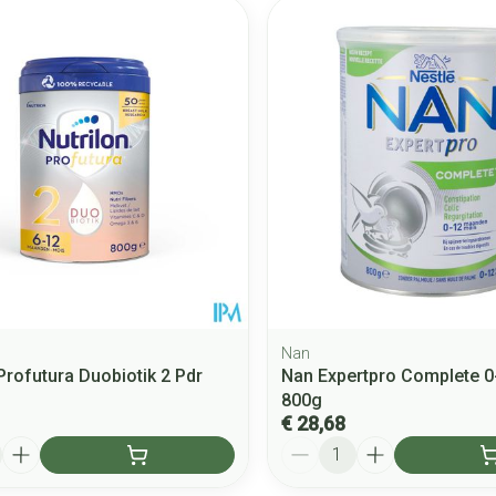
 en maximale prijswaarden aan te passen.
Nan
Profutura Duobiotik 2 Pdr
Nan Expertpro Complete 0
800g
€ 28,68
Aantal