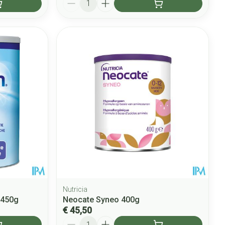
Nutricia
k 450g
Neocate Syneo 400g
€ 45,50
Aantal