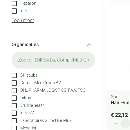
Heparon
Inex
Toon meer
Organisaties
filter
Billiebubs
CompleMed Group BV
DHL PHARMA LOGISTICS T.A.V. FSC
Nan
Difrax
Nan Evol
Erudite.health
Inex NV
€ 22,12
Laboratoires Gilbert Benelux
Aantal
Menarini