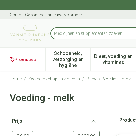
Ga naar de inhoud
Dia 1 van 1
Contact
Gezondheidsnieuws
Voorschrift
Product, merk, categorie...
Schoonheid,
Dieet, voeding en
verzorging en
Promoties
Toon submenu voor Schoonheid
Toon subm
vitamines
hygiëne
Home
/
Zwangerschap en kinderen
/
Baby
/
Voeding - melk
Voeding - melk
Doorgaan naar productlijst
Produc
Prijs
filter