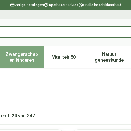
Veilige betalingen
Apothekersadvies
Snelle beschikbaarheid
Zwangerschap
Natuur
Vitaliteit 50+
, verzorging en hygiëne categorie
enu voor Dieet, voeding en vitamines categorie
Toon submenu voor Zwangerschap en kinderen ca
Toon submenu voor Vitaliteit 
Toon subm
en kinderen
geneeskunde
ten
1
-
24
van
247