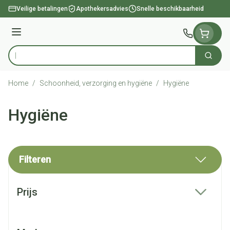
Ga naar de inhoud
Veilige betalingen
Apothekersadvies
Snelle beschikbaarheid
Menu
Zoek
Product, merk, categorie...
Home
/
Schoonheid, verzorging en hygiëne
/
Hygiëne
Hygiëne
Filteren
Doorgaan naar productlijst
Prijs
filter