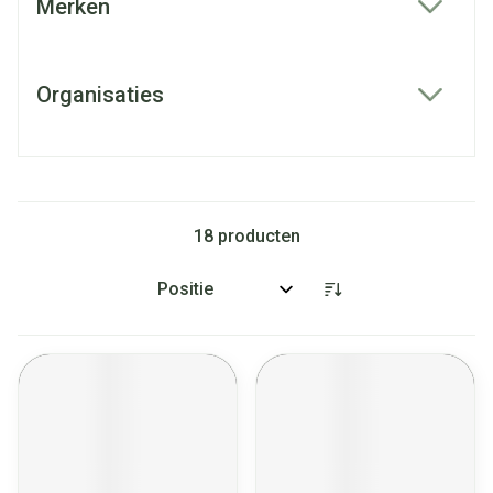
Merken
filter
Organisaties
filter
18
producten
Sorteer op: