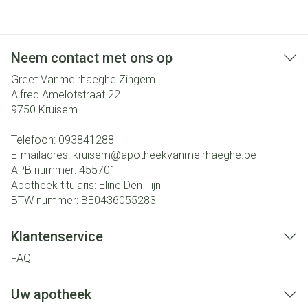
Neem contact met ons op
Greet Vanmeirhaeghe Zingem
Alfred Amelotstraat 22
9750
Kruisem
Telefoon:
093841288
E-mailadres:
kruisem@
apotheekvanmeirhaeghe.be
APB nummer:
455701
Apotheek titularis:
Eline Den Tijn
BTW nummer:
BE0436055283
Klantenservice
FAQ
Uw apotheek