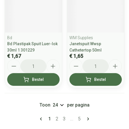
Bd
WM Supplies
Bd Plastipak Spuit Luer-lok
Janetspuit Wwsp
30ml 1 301229
Cathetertop 50ml
€ 1,67
€ 1,65
Aantal
Aantal
Bestel
Bestel
Toon
per pagina
Pagina's
U lees momenteel pagina
Pagina
Pagina
Pagina
1
2
3
...
5