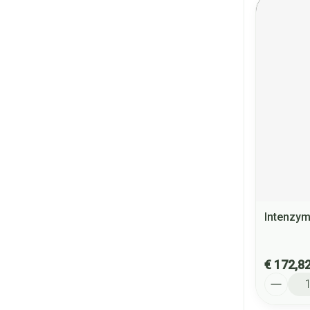
Intenzym
€ 172,8
Aantal