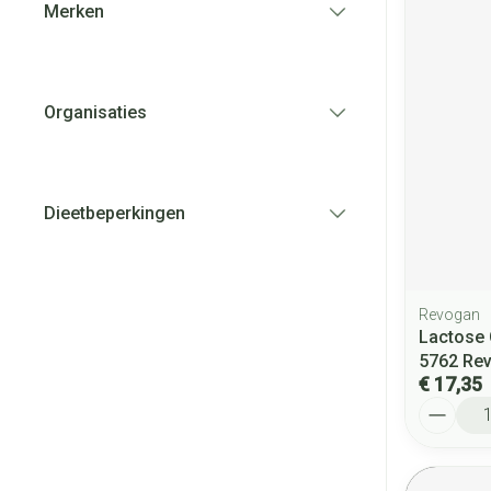
Merken
filter
Organisaties
filter
Dieetbeperkingen
filter
Revogan
Lactose 
5762 Re
€ 17,35
Aantal