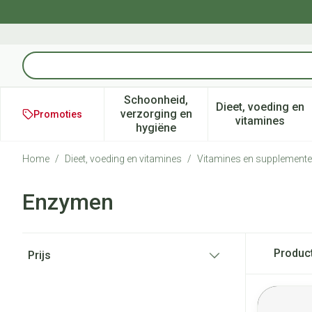
Ga naar de inhoud
Product, merk, categorie...
Schoonheid,
Dieet, voeding en
verzorging en
Promoties
Toon submenu voor Schoonheid
Toon subm
vitamines
hygiëne
Home
/
Dieet, voeding en vitamines
/
Vitamines en supplement
Enzymen
Doorgaan naar productlijst
Produc
Prijs
filter