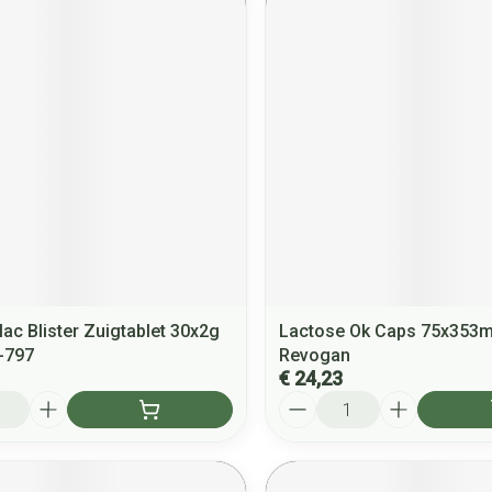
lac Blister Zuigtablet 30x2g
Lactose Ok Caps 75x353
-797
Revogan
€ 24,23
Aantal