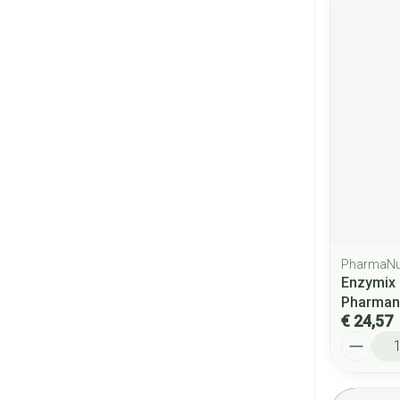
PharmaNu
Enzymix 
Pharman
€ 24,57
Aantal