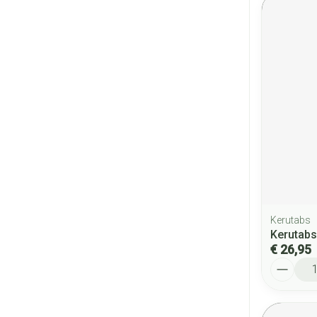
Kerutabs
Kerutab
€ 26,95
Aantal