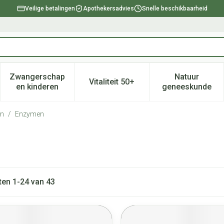
Veilige betalingen
Apothekersadvies
Snelle beschikbaarheid
Zwangerschap
Natuur
Vitaliteit 50+
, verzorging en hygiëne categorie
enu voor Dieet, voeding en vitamines categorie
Toon submenu voor Zwangerschap en kinderen ca
Toon submenu voor Vitaliteit 
Toon subm
en kinderen
geneeskunde
en
/
Enzymen
ten
1
-
24
van
43