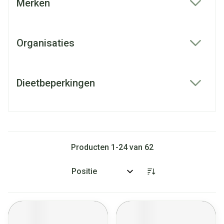
Merken
filter
Organisaties
filter
Dieetbeperkingen
filter
Producten
1
-
24
van
62
Sorteer op: