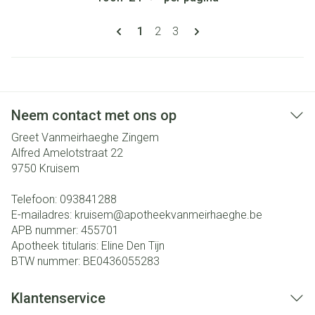
Pagina's
U lees momenteel pagina
Pagina
Pagina
1
2
3
Neem contact met ons op
Greet Vanmeirhaeghe Zingem
Alfred Amelotstraat 22
9750
Kruisem
Telefoon:
093841288
E-mailadres:
kruisem@
apotheekvanmeirhaeghe.be
APB nummer:
455701
Apotheek titularis:
Eline Den Tijn
BTW nummer:
BE0436055283
Klantenservice