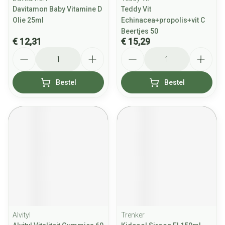
Davitamon Baby Vitamine D
Teddy Vit
Olie 25ml
Echinacea+propolis+vit C
Beertjes 50
€ 12,31
€ 15,29
Aantal
Aantal
Bestel
Bestel
Alvityl
Trenker