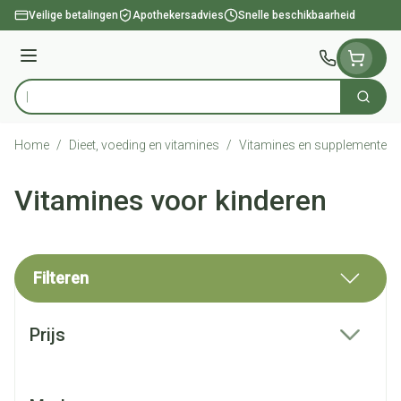
Ga naar de inhoud
Veilige betalingen
Apothekersadvies
Snelle beschikbaarheid
Menu
Zoek
Product, merk, categorie...
Home
/
Dieet, voeding en vitamines
/
Vitamines en supplementen
Vitamines voor kinderen
Filteren
Doorgaan naar productlijst
Prijs
filter