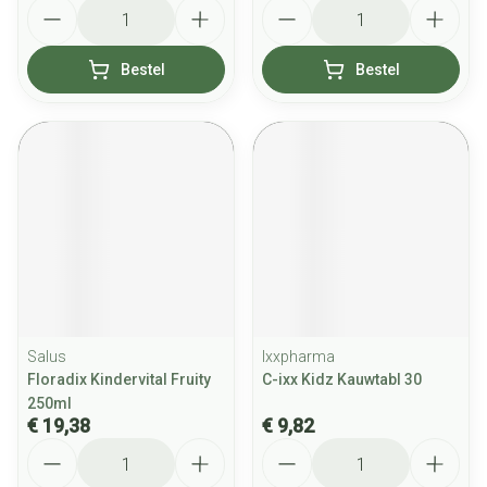
Aantal
Aantal
Bestel
Bestel
Salus
Ixxpharma
Floradix Kindervital Fruity
C-ixx Kidz Kauwtabl 30
250ml
€ 19,38
€ 9,82
Aantal
Aantal