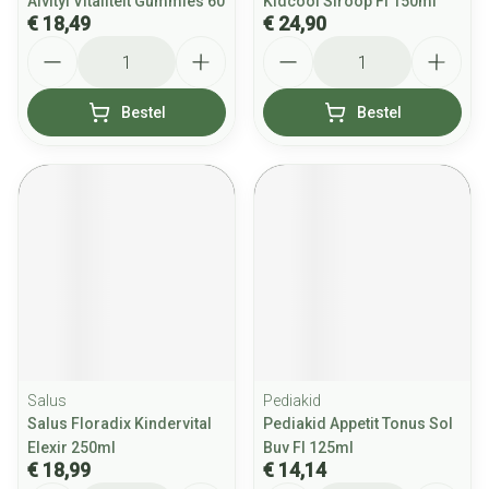
Alvityl Vitaliteit Gummies 60
Kidcool Siroop Fl 150ml
€ 18,49
€ 24,90
Aantal
Aantal
Bestel
Bestel
Salus
Pediakid
Salus Floradix Kindervital
Pediakid Appetit Tonus Sol
Elexir 250ml
Buv Fl 125ml
€ 18,99
€ 14,14