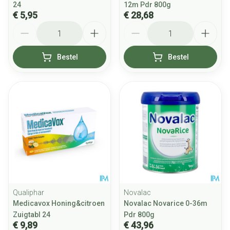
24
12m Pdr 800g
€ 5,95
€ 28,68
Aantal
Aantal
Bestel
Bestel
Qualiphar
Novalac
Medicavox Honing&citroen
Novalac Novarice 0-36m
Zuigtabl 24
Pdr 800g
€ 9,89
€ 43,96