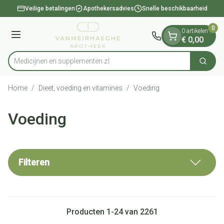
Dia 1 van 1
Ga naar de inhoud
Veilige betalingen
Apothekersadvies
Snelle beschikbaarheid
0
0 artikelen
Menu
€ 0,00
Medicijne
Zoek
Product, merk, categorie...
Home
/
Dieet, voeding en vitamines
/
Voeding
Voeding
Filteren
Producten
1
-
24
van
2261