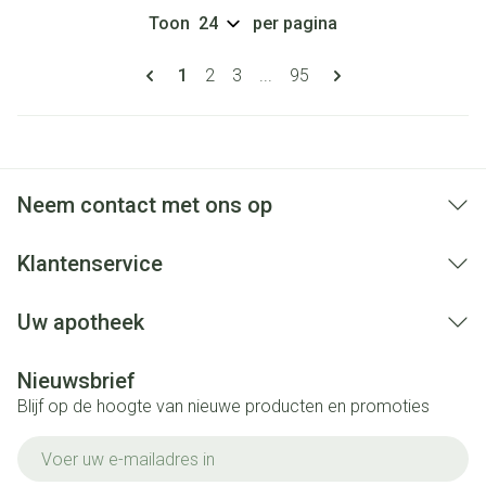
Toon
per pagina
Pagina's
U lees momenteel pagina
Pagina
Pagina
Pagina
1
2
3
...
95
Neem contact met ons op
Klantenservice
Uw apotheek
Nieuwsbrief
Blijf op de hoogte van nieuwe producten en promoties
E-mail adres