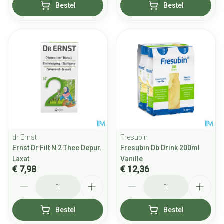
Bestel
Bestel
dr Ernst
Fresubin
Ernst Dr Filt N 2 Thee Depur.
Fresubin Db Drink 200ml
Laxat
Vanille
€ 7,98
€ 12,36
Aantal
Aantal
Bestel
Bestel