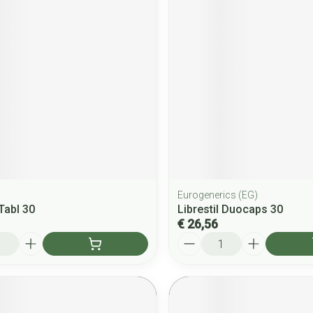
a
Eurogenerics (EG)
Tabl 30
Librestil Duocaps 30
€ 26,56
Aantal