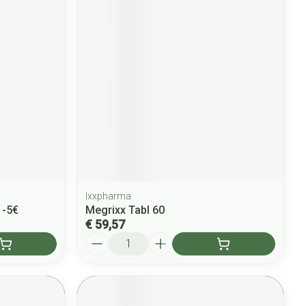
Ixxpharma
 -5€
Megrixx Tabl 60
€ 59,57
Aantal