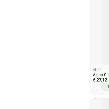
Altisa
Altisa G
€ 27,12
Aantal