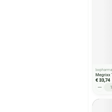
Ixxpharm
Megrixx 
€ 33,74
Aantal