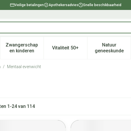
Veilige betalingen
Apothekersadvies
Snelle beschikbaarheid
Zwangerschap
Natuur
Vitaliteit 50+
, verzorging en hygiëne categorie
enu voor Dieet, voeding en vitamines categorie
Toon submenu voor Zwangerschap en kinderen ca
Toon submenu voor Vitaliteit 
Toon subm
en kinderen
geneeskunde
n
/
Mentaal evenwicht
ten
1
-
24
van
114