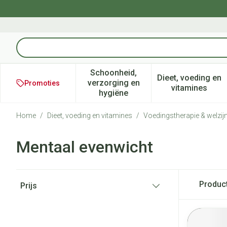
Ga naar de inhoud
Product, merk, categorie...
Schoonheid,
Dieet, voeding en
verzorging en
Promoties
Toon submenu voor Schoonheid
Toon subm
vitamines
hygiëne
Home
/
Dieet, voeding en vitamines
/
Voedingstherapie & welzij
Mentaal evenwicht
Doorgaan naar productlijst
Produc
Prijs
filter