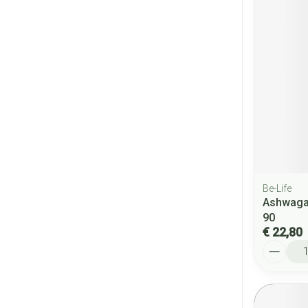
Be-Life
Ashwagan
90
€ 22,80
Aantal