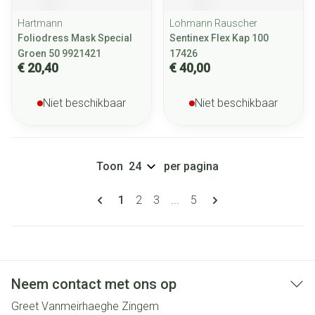
Hartmann
Lohmann Rauscher
Foliodress Mask Special
Sentinex Flex Kap 100
Groen 50 9921421
17426
€ 20,40
€ 40,00
Niet beschikbaar
Niet beschikbaar
Toon
per pagina
Pagina's
U lees momenteel pagina
Pagina
Pagina
Pagina
1
2
3
...
5
Neem contact met ons op
Greet Vanmeirhaeghe Zingem