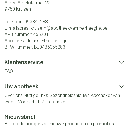
Alfred Amelotstraat 22
9750
Kruisem
Telefoon:
093841288
E-mailadres:
kruisem@
apotheekvanmeirhaeghe.be
APB nummer:
455701
Apotheek titularis:
Eline Den Tijn
BTW nummer:
BE0436055283
Klantenservice
FAQ
Uw apotheek
Over ons
Nuttige links
Gezondheidsnieuws
Apotheker van
wacht
Voorschrift
Zorgtarieven
Nieuwsbrief
Blijf op de hoogte van nieuwe producten en promoties