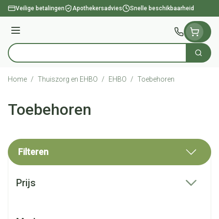
Ga naar de inhoud
Veilige betalingen
Apothekersadvies
Snelle beschikbaarheid
Menu
Zoek
Product, merk, categorie...
Home
/
Thuiszorg en EHBO
/
EHBO
/
Toebehoren
Toebehoren
Filteren
Doorgaan naar productlijst
Prijs
filter