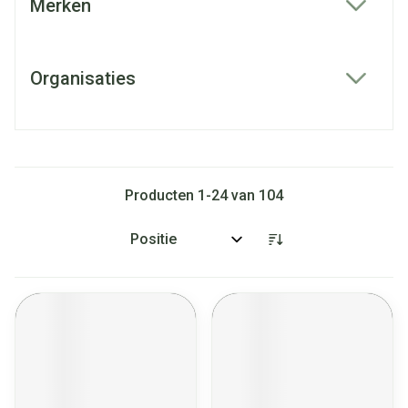
Merken
filter
Organisaties
filter
Producten
1
-
24
van
104
Sorteer op: