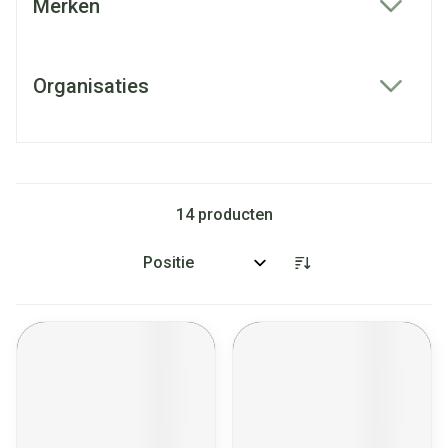
Merken
filter
Organisaties
filter
14
producten
Sorteer op: