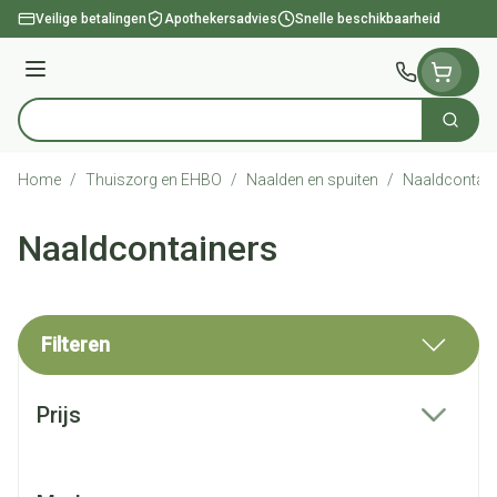
Ga naar de inhoud
Veilige betalingen
Apothekersadvies
Snelle beschikbaarheid
Menu
Zoek
Product, merk, categorie...
Home
/
Thuiszorg en EHBO
/
Naalden en spuiten
/
Naaldcontain
Naaldcontainers
Filteren
Doorgaan naar productlijst
Prijs
filter