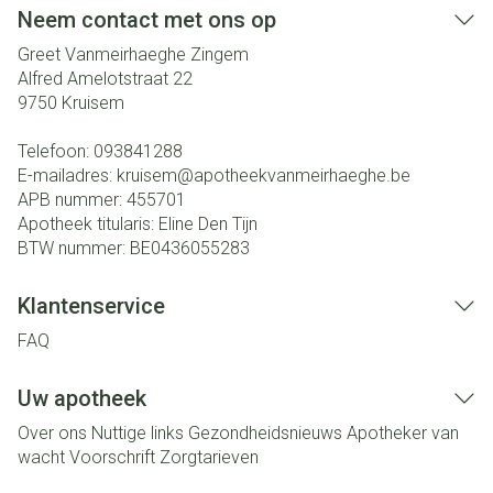
Neem contact met ons op
Greet Vanmeirhaeghe Zingem
Alfred Amelotstraat 22
9750
Kruisem
Telefoon:
093841288
E-mailadres:
kruisem@
apotheekvanmeirhaeghe.be
APB nummer:
455701
Apotheek titularis:
Eline Den Tijn
BTW nummer:
BE0436055283
Klantenservice
FAQ
Uw apotheek
Over ons
Nuttige links
Gezondheidsnieuws
Apotheker van
wacht
Voorschrift
Zorgtarieven