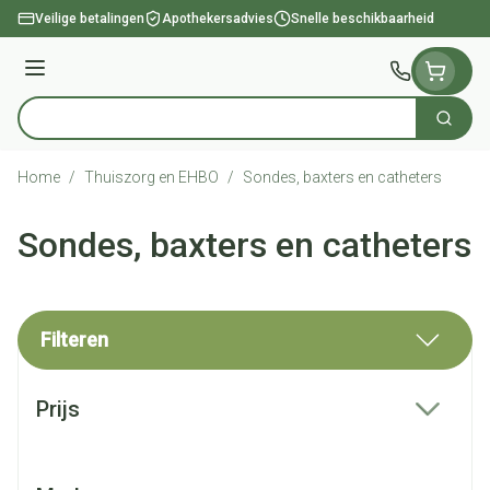
Ga naar de inhoud
Veilige betalingen
Apothekersadvies
Snelle beschikbaarheid
Menu
Zoek
Product, merk, categorie...
Home
/
Thuiszorg en EHBO
/
Sondes, baxters en catheters
Sondes, baxters en catheters
Filteren
Doorgaan naar productlijst
Prijs
filter