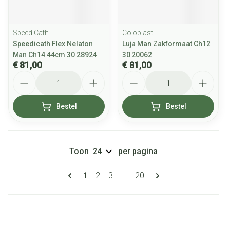
SpeediCath
Coloplast
Speedicath Flex Nelaton
Luja Man Zakformaat Ch12
Man Ch14 44cm 30 28924
30 20062
€ 81,00
€ 81,00
Aantal
Aantal
Bestel
Bestel
Toon
per pagina
Pagina's
U lees momenteel pagina
Pagina
Pagina
Pagina
1
2
3
...
20