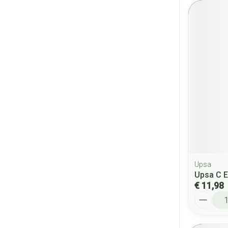
Upsa
Upsa C E
€ 11,98
Aantal