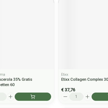
rma
Etixx
Acerola 35% Gratis
Etixx Collagen Complex 3
etten 60
€ 37,76
Aantal