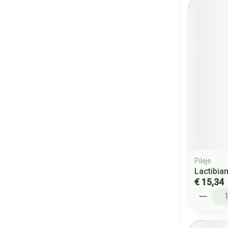
Pileje
Lactibia
€ 15,34
Aantal