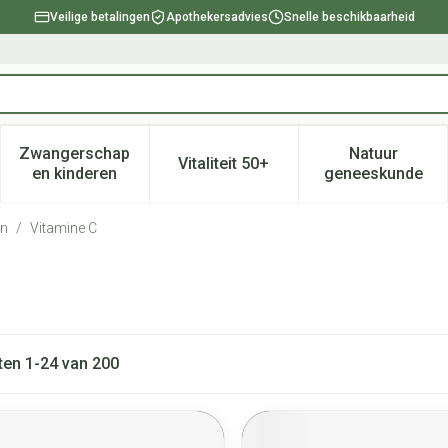
Veilige betalingen
Apothekersadvies
Snelle beschikbaarheid
Zwangerschap
Natuur
Vitaliteit 50+
, verzorging en hygiëne categorie
enu voor Dieet, voeding en vitamines categorie
Toon submenu voor Zwangerschap en kinderen ca
Toon submenu voor Vitaliteit 
Toon subm
en kinderen
geneeskunde
en
/
Vitamine C
ten
1
-
24
van
200