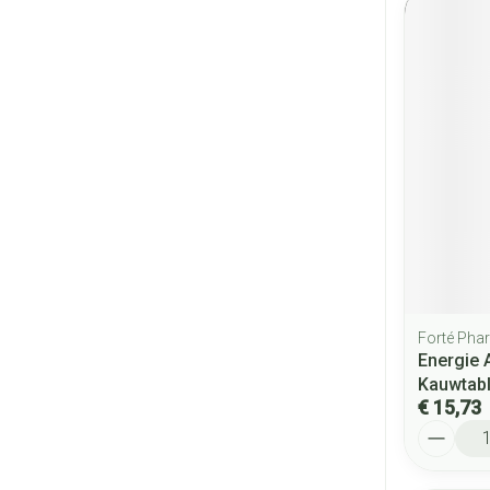
Forté Pha
Energie 
Kauwtabl
€ 15,73
Aantal