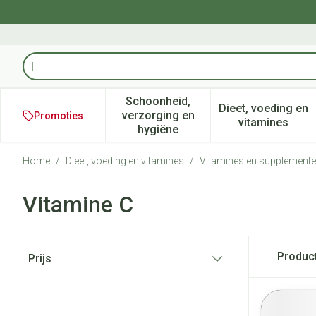
Ga naar de inhoud
Product, merk, categorie...
Schoonheid,
Dieet, voeding en
verzorging en
Promoties
Toon submenu voor Schoonheid
Toon subm
vitamines
hygiëne
Home
/
Dieet, voeding en vitamines
/
Vitamines en supplement
Vitamine C
Doorgaan naar productlijst
Produc
Prijs
filter