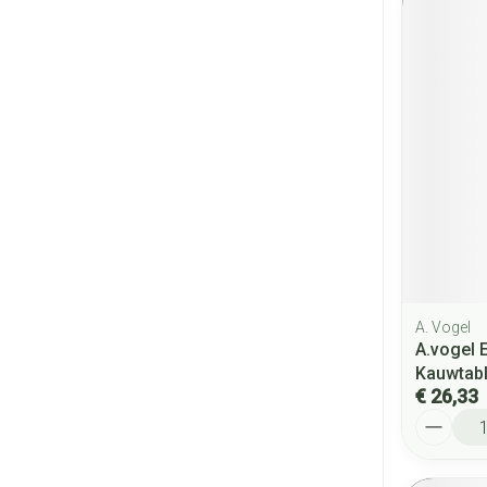
A. Vogel
A.vogel 
Kauwtabl
€ 26,33
Aantal