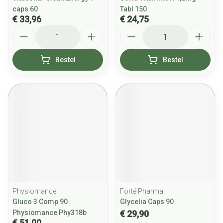
caps 60
Tabl 150
€ 33,96
€ 24,75
Aantal
Aantal
Bestel
Bestel
Physiomance
Forté Pharma
Gluco 3 Comp 90
Glycelia Caps 90
Physiomance Phy318b
€ 29,90
€ 51,00