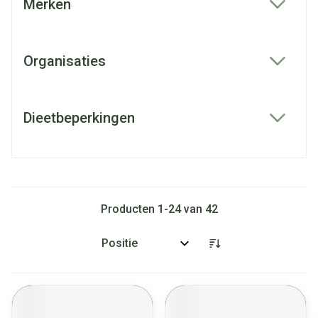
Merken
filter
Organisaties
filter
Dieetbeperkingen
filter
Producten
1
-
24
van
42
Sorteer op: