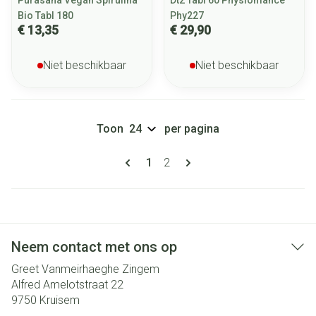
Purasana Vegan Spirulina
Dt2 Tabl 60 Physiomance
Bio Tabl 180
Phy227
€ 13,35
€ 29,90
Niet beschikbaar
Niet beschikbaar
Toon
per pagina
Pagina's
U lees momenteel pagina
Pagina
1
2
Neem contact met ons op
Greet Vanmeirhaeghe Zingem
Alfred Amelotstraat 22
9750
Kruisem