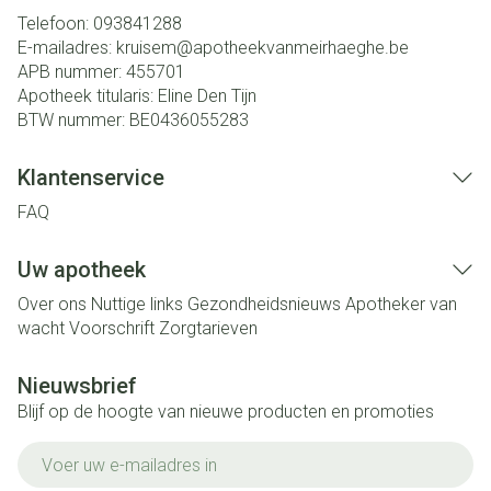
Telefoon:
093841288
E-mailadres:
kruisem@
apotheekvanmeirhaeghe.be
APB nummer:
455701
Apotheek titularis:
Eline Den Tijn
BTW nummer:
BE0436055283
Klantenservice
FAQ
Uw apotheek
Over ons
Nuttige links
Gezondheidsnieuws
Apotheker van
wacht
Voorschrift
Zorgtarieven
Nieuwsbrief
Blijf op de hoogte van nieuwe producten en promoties
E-mail adres