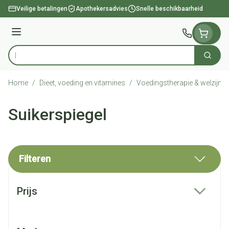
Ga naar de inhoud
Veilige betalingen
Apothekersadvies
Snelle beschikbaarheid
Menu
Zoek
Product, merk, categorie...
Home
/
Dieet, voeding en vitamines
/
Voedingstherapie & welzijn
/
Suikerspiegel
Filteren
Doorgaan naar productlijst
Prijs
filter