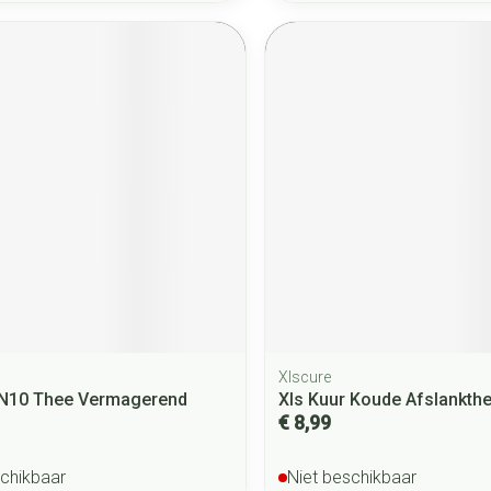
Xlscure
 N10 Thee Vermagerend
Xls Kuur Koude Afslankth
€ 8,99
schikbaar
Niet beschikbaar