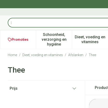
Ga naar de inhoud
Product, merk, categorie...
Schoonheid,
Dieet, voeding en
verzorging en
Promoties
Toon submenu voor Schoonheid
Toon subm
vitamines
hygiëne
Home
/
Dieet, voeding en vitamines
/
Afslanken
/
Thee
Thee
Doorgaan naar productlijst
Produc
Prijs
filter