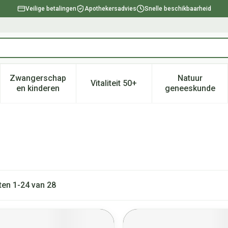
Veilige betalingen
Apothekersadvies
Snelle beschikbaarheid
Zwangerschap
Natuur
Vitaliteit 50+
, verzorging en hygiëne categorie
enu voor Dieet, voeding en vitamines categorie
Toon submenu voor Zwangerschap en kinderen ca
Toon submenu voor Vitaliteit 
Toon subm
en kinderen
geneeskunde
ten
1
-
24
van
28