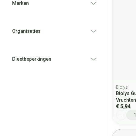
Merken
filter
Organisaties
filter
Dieetbeperkingen
filter
Biolys
Biolys G
Vruchten
€ 5,94
Aantal