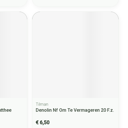
Tilman
ntthee
Denolin Nf Om Te Vermageren 20 F.z.
€ 6,50