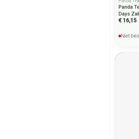
Panda Te
Panda Te
Days Zak
€ 16,15
Niet be