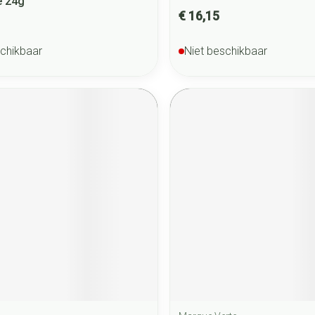
e 24g
€ 16,15
schikbaar
Niet beschikbaar