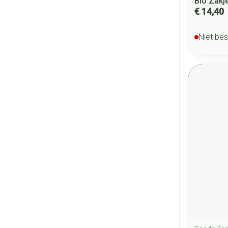
Bio Zakj
€ 14,40
Niet be