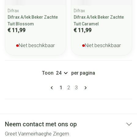
Difrax
Difrax
Difrax A/lek Beker Zachte
Difrax A/lek Beker Zachte
Tuit Blossom
Tuit Caramel
€ 11,99
€ 11,99
Niet beschikbaar
Niet beschikbaar
Toon
per pagina
Pagina's
U lees momenteel pagina
Pagina
Pagina
1
2
3
Neem contact met ons op
Greet Vanmeirhaeghe Zingem