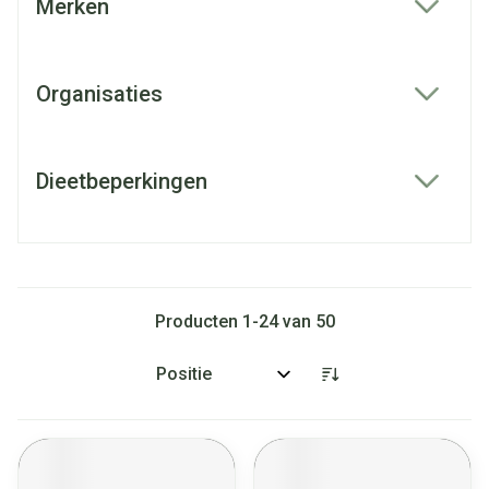
Merken
filter
Organisaties
filter
Dieetbeperkingen
filter
Producten
1
-
24
van
50
Sorteer op: