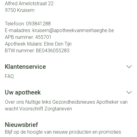
Alfred Amelotstraat 22
9750
Kruisem
Telefoon:
093841288
E-mailadres:
kruisem@
apotheekvanmeirhaeghe.be
APB nummer:
455701
Apotheek titularis:
Eline Den Tijn
BTW nummer:
BE0436055283
Klantenservice
FAQ
Uw apotheek
Over ons
Nuttige links
Gezondheidsnieuws
Apotheker van
wacht
Voorschrift
Zorgtarieven
Nieuwsbrief
Blijf op de hoogte van nieuwe producten en promoties