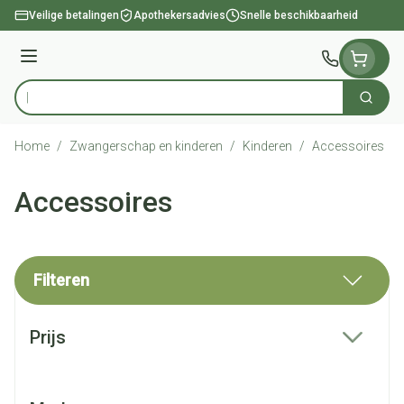
Ga naar de inhoud
Veilige betalingen
Apothekersadvies
Snelle beschikbaarheid
Menu
Zoek
Product, merk, categorie...
Home
/
Zwangerschap en kinderen
/
Kinderen
/
Accessoires
Accessoires
Filteren
Doorgaan naar productlijst
Prijs
filter