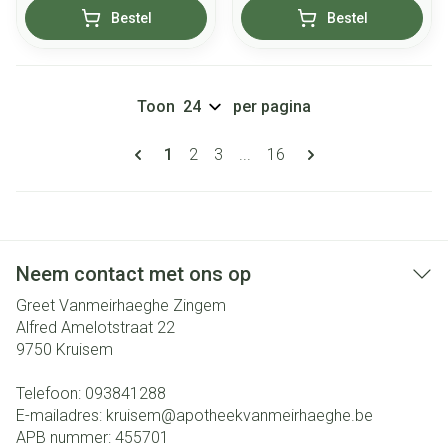
Bestel
Bestel
Toon
per pagina
Pagina's
U lees momenteel pagina
Pagina
Pagina
Pagina
1
2
3
...
16
Neem contact met ons op
Greet Vanmeirhaeghe Zingem
Alfred Amelotstraat 22
9750
Kruisem
Telefoon:
093841288
E-mailadres:
kruisem@
apotheekvanmeirhaeghe.be
APB nummer:
455701