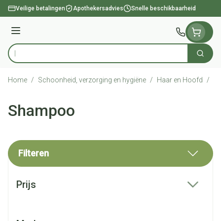
Ga naar de inhoud
Veilige betalingen
Apothekersadvies
Snelle beschikbaarheid
Menu
Zoek
Product, merk, categorie...
Home
/
Schoonheid, verzorging en hygiëne
/
Haar en Hoofd
/
S
Shampoo
Filteren
Doorgaan naar productlijst
Prijs
filter