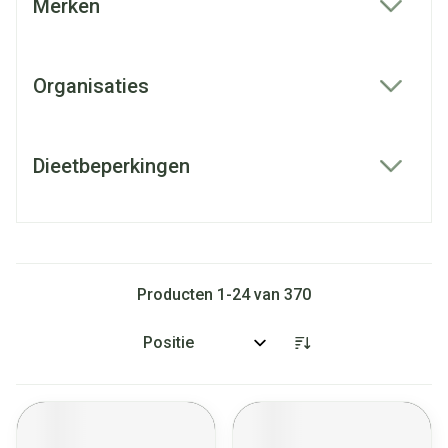
Merken
filter
Organisaties
filter
Dieetbeperkingen
filter
Producten
1
-
24
van
370
Sorteer op: