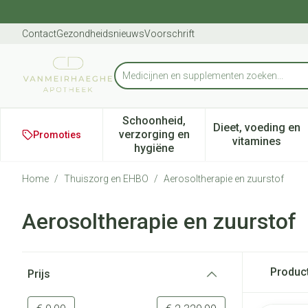
Ga naar de inhoud
Dia 1 van 1
Contact
Gezondheidsnieuws
Voorschrift
Medicijnen
Product, merk, categorie...
Schoonheid,
Dieet, voeding en
verzorging en
Promoties
Toon submenu voor Schoonheid
Toon subm
vitamines
hygiëne
Home
/
Thuiszorg en EHBO
/
Aerosoltherapie en zuurstof
Aerosoltherapie en zuurstof
Doorgaan naar productlijst
Produc
Prijs
filter