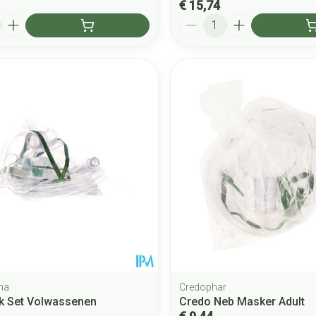
€ 15,74
Aantal
ma
Credophar
k Set Volwassenen
Credo Neb Masker Adult