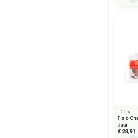
I.D. Phar
Fisio Ch
Jaar
€ 28,91
Aantal