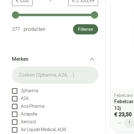
-
Minimumwaarde
Maximale waarde
€ 0,00
€ 2.320,99
Gebruik de pijltjestoetsen links en rechts om de minimale
277 producten
Filteren
Merken
filter
2pharma
Febelcare
A2A
Febelcar
Aca Pharma
12j
€ 23,50
Acapella
Aantal
Aerosol
Air Liquide Medical, ALM