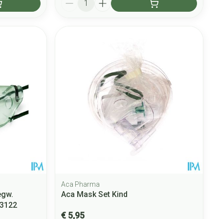
Aca Pharma
egw.
Aca Mask Set Kind
S3122
€ 5,95