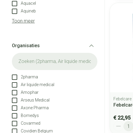
Aquacel
Aquineb
Toon meer
Organisaties
filter
2pharma
Air liquide medical
Amophar
Febelcare
Arseus Medical
Febelcar
Axone Pharma
Bomedys
€ 22,95
Covarmed
Aantal
Covidien Belgium