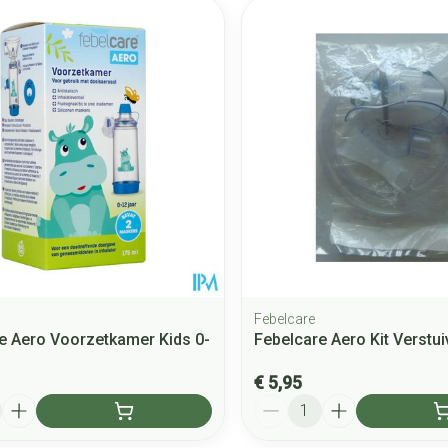
 en maximale prijswaarden aan te passen.
Febelcare
e Aero Voorzetkamer Kids 0-
Febelcare Aero Kit Verstui
€ 5,95
Aantal