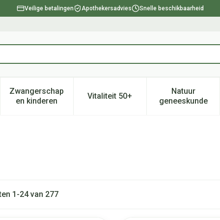
Veilige betalingen
Apothekersadvies
Snelle beschikbaarheid
Zwangerschap
Natuur
Vitaliteit 50+
, verzorging en hygiëne categorie
enu voor Dieet, voeding en vitamines categorie
Toon submenu voor Zwangerschap en kinderen ca
Toon submenu voor Vitaliteit 
Toon subm
en kinderen
geneeskunde
ten
1
-
24
van
277