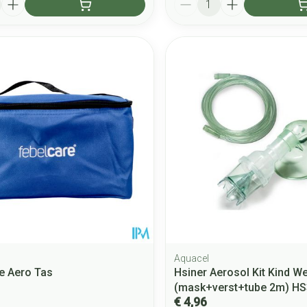
Aquacel
e Aero Tas
Hsiner Aerosol Kit Kind W
(mask+verst+tube 2m) H
€ 4,96