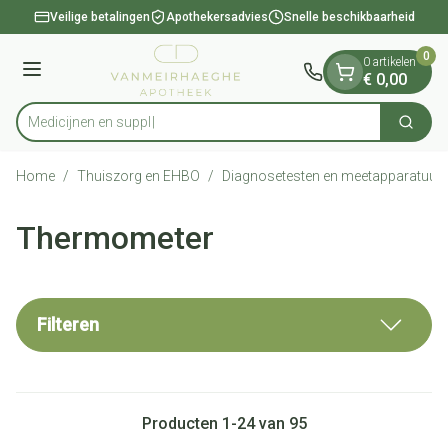
Dia 1 van 1
Ga naar de inhoud
Veilige betalingen
Apothekersadvies
Snelle beschikbaarheid
0
0 artikelen
Menu
€ 0,00
Zoek
Product, merk, categorie...
Home
/
Thuiszorg en EHBO
/
Diagnosetesten en meetapparatuur
Thermometer
Filteren
Producten
1
-
24
van
95