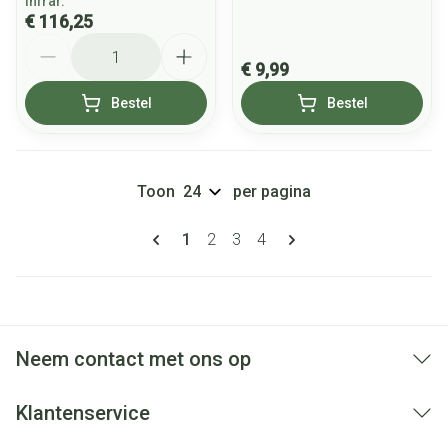
Infrar.
€ 116,25
Aantal
€ 9,99
Bestel
Bestel
Toon
per pagina
Pagina's
U lees momenteel pagina
Pagina
Pagina
Pagina
1
2
3
4
Neem contact met ons op
Klantenservice