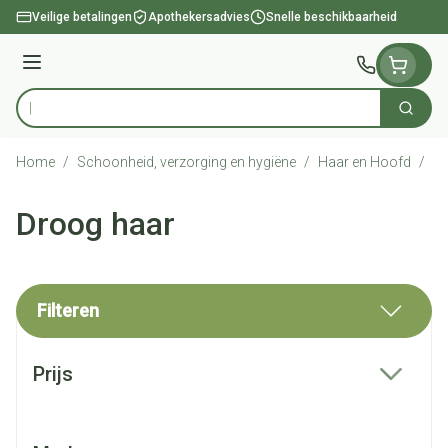
Ga naar de inhoud
Veilige betalingen
Apothekersadvies
Snelle beschikbaarheid
Menu
Zoek
Product, merk, categorie...
Home
/
Schoonheid, verzorging en hygiëne
/
Haar en Hoofd
/
Dr
Droog haar
Filteren
Doorgaan naar productlijst
Prijs
filter