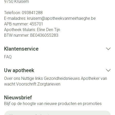
9750
Kruisem
Telefoon:
093841288
E-mailadres:
kruisem@
apotheekvanmeirhaeghe.be
APB nummer:
455701
Apotheek titularis:
Eline Den Tijn
BTW nummer:
BE0436055283
Klantenservice
FAQ
Uw apotheek
Over ons
Nuttige links
Gezondheidsnieuws
Apotheker van
wacht
Voorschrift
Zorgtarieven
Nieuwsbrief
Blijf op de hoogte van nieuwe producten en promoties
E-mail adres