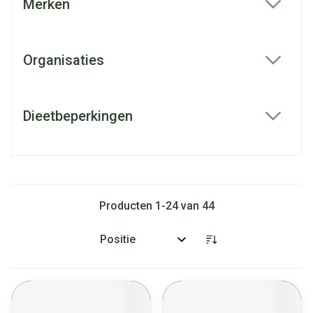
Merken
filter
Organisaties
filter
Dieetbeperkingen
filter
Producten
1
-
24
van
44
Sorteer op: