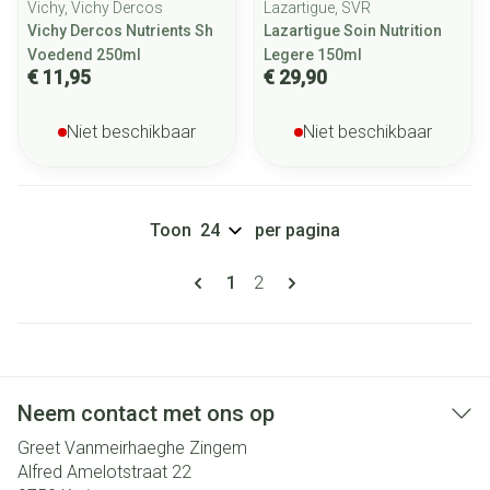
Vichy, Vichy Dercos
Lazartigue, SVR
Vichy Dercos Nutrients Sh
Lazartigue Soin Nutrition
Voedend 250ml
Legere 150ml
€ 11,95
€ 29,90
Niet beschikbaar
Niet beschikbaar
Toon
per pagina
Pagina's
U lees momenteel pagina
Pagina
1
2
Neem contact met ons op
Greet Vanmeirhaeghe Zingem
Alfred Amelotstraat 22