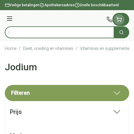
Ga naar de inhoud
Veilige betalingen
Apothekersadvies
Snelle beschikbaarheid
Menu
Zoek
Product, merk, categorie...
Home
/
Dieet, voeding en vitamines
/
Vitamines en supplementen
Jodium
Filteren
Doorgaan naar productlijst
Prijs
filter