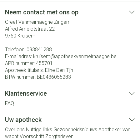
Neem contact met ons op
Greet Vanmeirhaeghe Zingem
Alfred Amelotstraat 22
9750
Kruisem
Telefoon:
093841288
E-mailadres:
kruisem@
apotheekvanmeirhaeghe.be
APB nummer:
455701
Apotheek titularis:
Eline Den Tijn
BTW nummer:
BE0436055283
Klantenservice
FAQ
Uw apotheek
Over ons
Nuttige links
Gezondheidsnieuws
Apotheker van
wacht
Voorschrift
Zorgtarieven