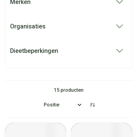
Merken
filter
Organisaties
filter
Dieetbeperkingen
filter
15
producten
Sorteer op: