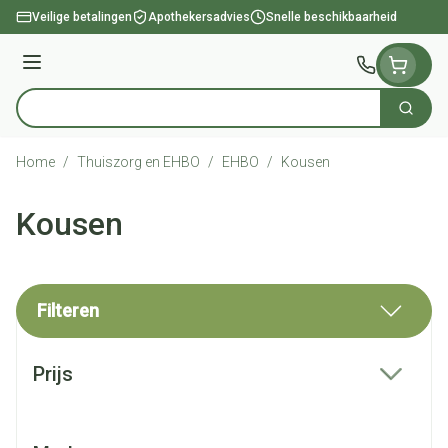
Ga naar de inhoud
Veilige betalingen
Apothekersadvies
Snelle beschikbaarheid
Menu
Zoek
Product, merk, categorie...
Home
/
Thuiszorg en EHBO
/
EHBO
/
Kousen
Kousen
Filteren
Doorgaan naar productlijst
Prijs
filter