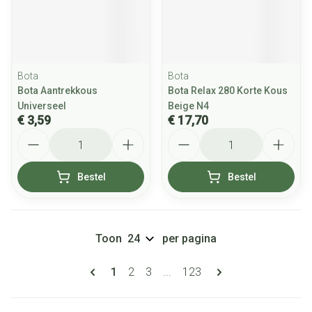
Bota
Bota
Bota Aantrekkous
Bota Relax 280 Korte Kous
Universeel
Beige N4
€ 3,59
€ 17,70
Aantal
Aantal
Bestel
Bestel
Toon
per pagina
Pagina's
U lees momenteel pagina
Pagina
Pagina
Pagina
1
2
3
...
123