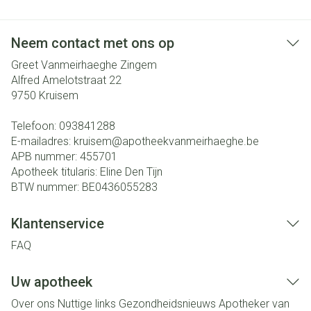
Neem contact met ons op
Greet Vanmeirhaeghe Zingem
Alfred Amelotstraat 22
9750
Kruisem
Telefoon:
093841288
E-mailadres:
kruisem@
apotheekvanmeirhaeghe.be
APB nummer:
455701
Apotheek titularis:
Eline Den Tijn
BTW nummer:
BE0436055283
Klantenservice
FAQ
Uw apotheek
Over ons
Nuttige links
Gezondheidsnieuws
Apotheker van