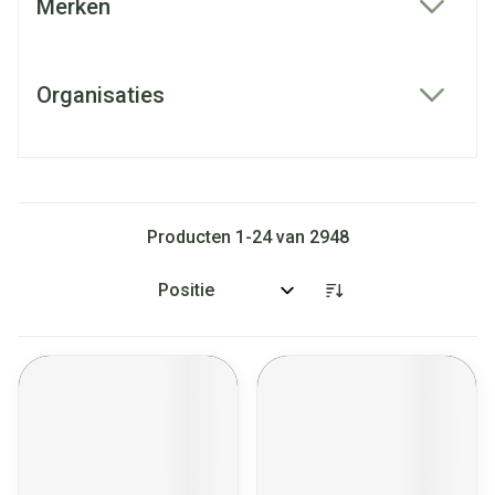
Merken
filter
Organisaties
filter
Producten
1
-
24
van
2948
Sorteer op: