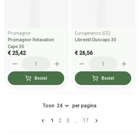
Promagnor
Eurogenerics (EG)
Promagnor Relaxation
Librestil Duocaps 30
Caps 30
€ 25,42
€ 26,56
Aantal
Aantal
Bestel
Bestel
Toon
per pagina
Pagina's
U lees momenteel pagina
Pagina
Pagina
Pagina
1
2
3
...
17