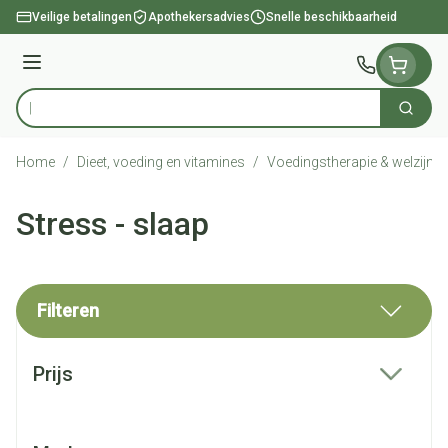
Ga naar de inhoud
Veilige betalingen
Apothekersadvies
Snelle beschikbaarheid
Menu
Zoek
Product, merk, categorie...
Home
/
Dieet, voeding en vitamines
/
Voedingstherapie & welzijn
/
Stress - slaap
Filteren
Doorgaan naar productlijst
Prijs
filter