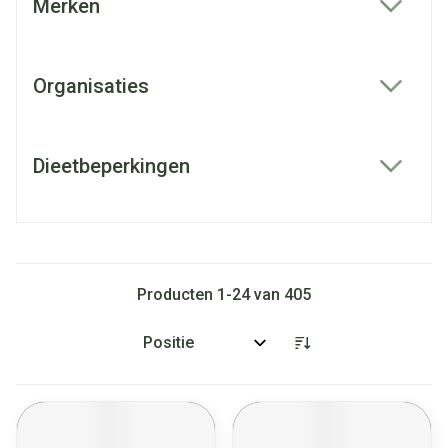
Merken
filter
Organisaties
filter
Dieetbeperkingen
filter
Producten
1
-
24
van
405
Sorteer op: