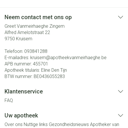
Neem contact met ons op
Greet Vanmeirhaeghe Zingem
Alfred Amelotstraat 22
9750
Kruisem
Telefoon:
093841288
E-mailadres:
kruisem@
apotheekvanmeirhaeghe.be
APB nummer:
455701
Apotheek titularis:
Eline Den Tijn
BTW nummer:
BE0436055283
Klantenservice
FAQ
Uw apotheek
Over ons
Nuttige links
Gezondheidsnieuws
Apotheker van