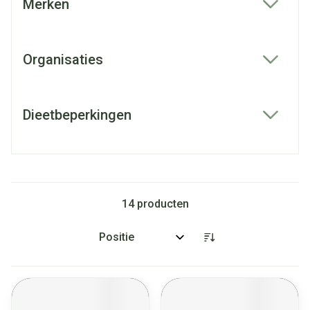
Merken
filter
Organisaties
filter
Dieetbeperkingen
filter
14
producten
Sorteer op: