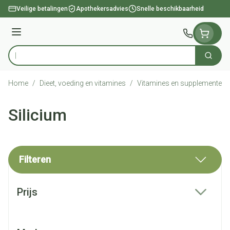
Ga naar de inhoud
Veilige betalingen
Apothekersadvies
Snelle beschikbaarheid
Menu
Zoek
Product, merk, categorie...
Home
/
Dieet, voeding en vitamines
/
Vitamines en supplementen
Silicium
Filteren
Doorgaan naar productlijst
Prijs
filter