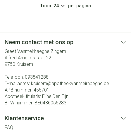
Toon
per pagina
Neem contact met ons op
Greet Vanmeirhaeghe Zingem
Alfred Amelotstraat 22
9750
Kruisem
Telefoon:
093841288
E-mailadres:
kruisem@
apotheekvanmeirhaeghe.be
APB nummer:
455701
Apotheek titularis:
Eline Den Tijn
BTW nummer:
BE0436055283
Klantenservice
FAQ