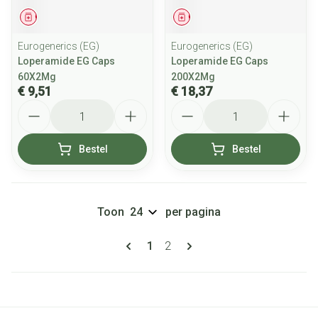
Geneesmiddel
Geneesmiddel
Eurogenerics (EG)
Eurogenerics (EG)
Loperamide EG Caps
Loperamide EG Caps
60X2Mg
200X2Mg
€ 9,51
€ 18,37
Aantal
Aantal
Bestel
Bestel
Toon
per pagina
Pagina's
U lees momenteel pagina
Pagina
1
2