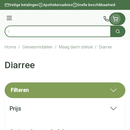
Ga naar de inhoud
Veilige betalingen
Apothekersadvies
Snelle beschikbaarheid
Menu
Zoek
Product, merk, categorie...
Home
/
Geneesmiddelen
/
Maag darm stelsel
/
Diarree
Diarree
Filteren
Doorgaan naar productlijst
Prijs
filter