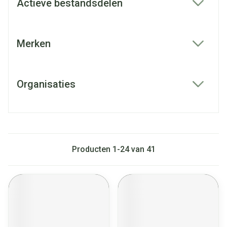
Actieve bestandsdelen
filter
Merken
filter
Organisaties
filter
Producten
1
-
24
van
41