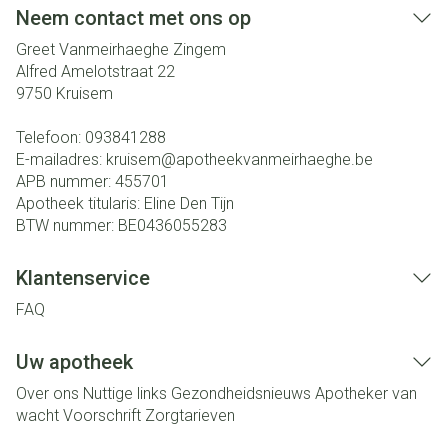
Neem contact met ons op
Greet Vanmeirhaeghe Zingem
Alfred Amelotstraat 22
9750
Kruisem
Telefoon:
093841288
E-mailadres:
kruisem@
apotheekvanmeirhaeghe.be
APB nummer:
455701
Apotheek titularis:
Eline Den Tijn
BTW nummer:
BE0436055283
Klantenservice
FAQ
Uw apotheek
Over ons
Nuttige links
Gezondheidsnieuws
Apotheker van
wacht
Voorschrift
Zorgtarieven