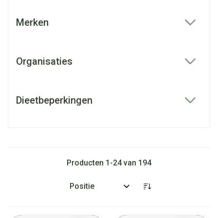
Merken
filter
Organisaties
filter
Dieetbeperkingen
filter
Producten
1
-
24
van
194
Sorteer op: