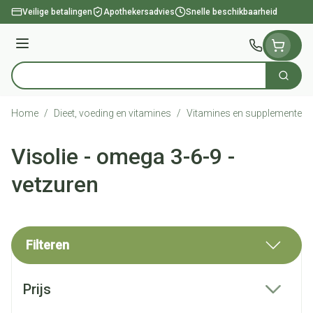
Ga naar de inhoud
Veilige betalingen
Apothekersadvies
Snelle beschikbaarheid
Menu
Zoek
Product, merk, categorie...
Home
/
Dieet, voeding en vitamines
/
Vitamines en supplementen
Visolie - omega 3-6-9 -
vetzuren
Filteren
Doorgaan naar productlijst
Prijs
filter