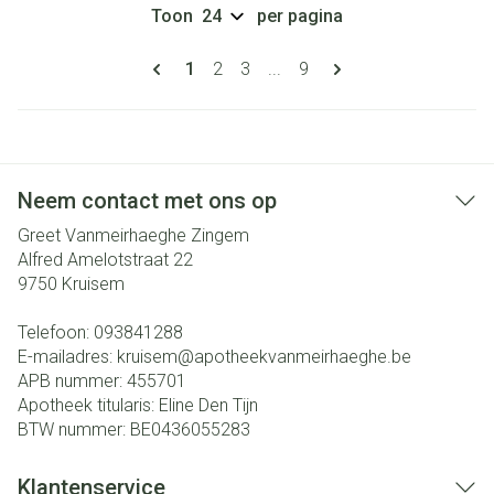
Toon
per pagina
Pagina's
U lees momenteel pagina
Pagina
Pagina
Pagina
1
2
3
...
9
Neem contact met ons op
Greet Vanmeirhaeghe Zingem
Alfred Amelotstraat 22
9750
Kruisem
Telefoon:
093841288
E-mailadres:
kruisem@
apotheekvanmeirhaeghe.be
APB nummer:
455701
Apotheek titularis:
Eline Den Tijn
BTW nummer:
BE0436055283
Klantenservice