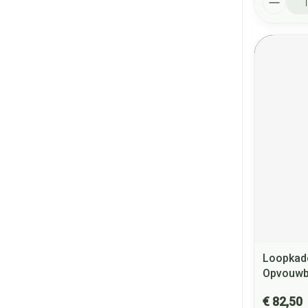
Loopkade
Opvouwb
€ 82,50