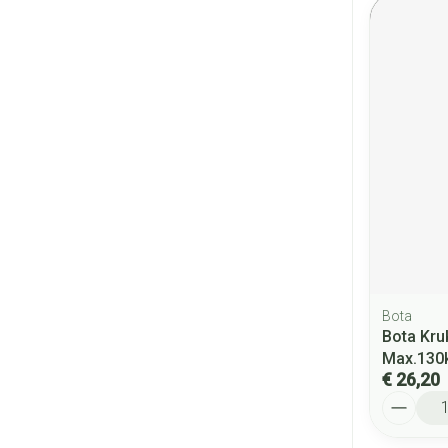
Bota
Bota Kru
Max.130k
€ 26,20
Aantal