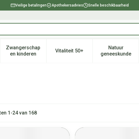
Veilige betalingen
Apothekersadvies
Snelle beschikbaarheid
Zwangerschap
Natuur
Vitaliteit 50+
, verzorging en hygiëne categorie
enu voor Dieet, voeding en vitamines categorie
Toon submenu voor Zwangerschap en kinderen ca
Toon submenu voor Vitaliteit 
Toon subm
en kinderen
geneeskunde
ten
1
-
24
van
168