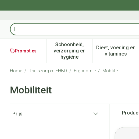
Ga naar de inhoud
Product, merk, categorie...
Schoonheid,
Dieet, voeding en
verzorging en
Promoties
Toon submenu voor Schoonheid
Toon subm
vitamines
hygiëne
Home
/
Thuiszorg en EHBO
/
Ergonomie
/
Mobiliteit
Mobiliteit
Doorgaan naar productlijst
Produc
Prijs
filter