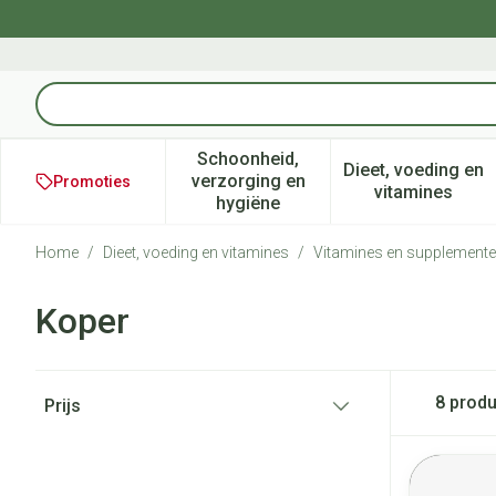
Ga naar de inhoud
Product, merk, categorie...
Schoonheid,
Dieet, voeding en
verzorging en
Promoties
Toon submenu voor Schoonheid
Toon subm
vitamines
hygiëne
Home
/
Dieet, voeding en vitamines
/
Vitamines en supplement
Koper
Doorgaan naar productlijst
8
produ
Prijs
filter