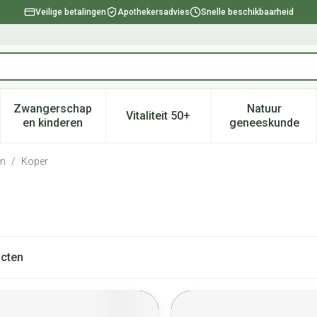
Veilige betalingen
Apothekersadvies
Snelle beschikbaarheid
Zwangerschap
Natuur
Vitaliteit 50+
, verzorging en hygiëne categorie
enu voor Dieet, voeding en vitamines categorie
Toon submenu voor Zwangerschap en kinderen ca
Toon submenu voor Vitaliteit 
Toon subm
en kinderen
geneeskunde
en
/
Koper
cten