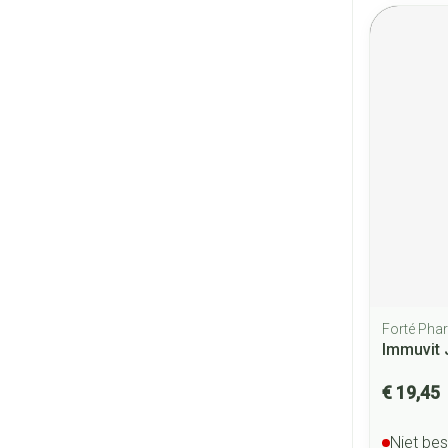
Forté Pha
Immuvit 
€ 19,45
Niet be