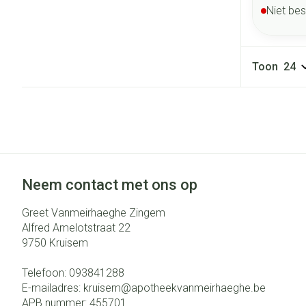
Niet be
Toon
Neem contact met ons op
Greet Vanmeirhaeghe Zingem
Alfred Amelotstraat 22
9750
Kruisem
Telefoon:
093841288
E-mailadres:
kruisem@
apotheekvanmeirhaeghe.be
APB nummer:
455701