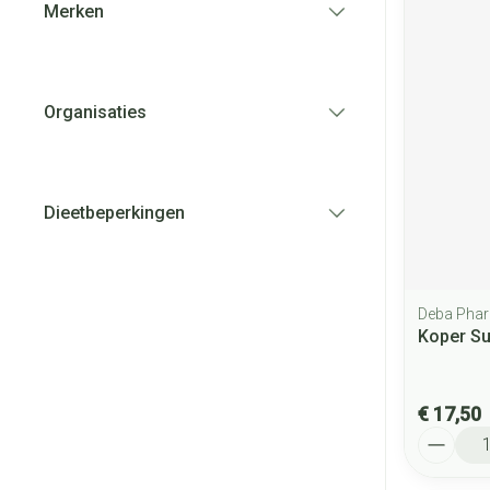
Merken
filter
Organisaties
filter
Dieetbeperkingen
filter
Deba Pha
Koper Su
€ 17,50
Aantal