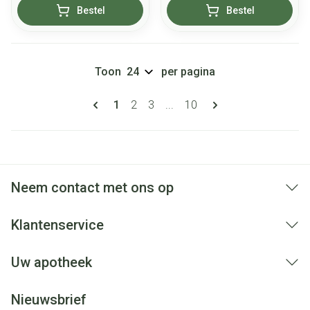
Bestel
Bestel
Toon
per pagina
Pagina's
U lees momenteel pagina
Pagina
Pagina
Pagina
1
2
3
...
10
Neem contact met ons op
Klantenservice
Uw apotheek
Nieuwsbrief