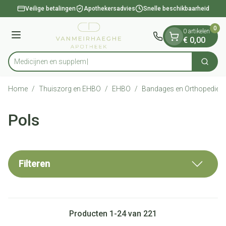
Dia 1 van 1
Ga naar de inhoud
Veilige betalingen
Apothekersadvies
Snelle beschikbaarheid
0
0 artikelen
Menu
€ 0,00
Zoek
Product, merk, categorie...
Home
/
Thuiszorg en EHBO
/
EHBO
/
Bandages en Orthopedie -
Pols
Filteren
Producten
1
-
24
van
221