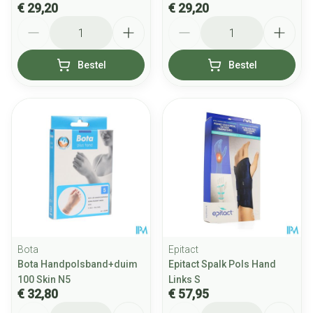
€ 29,20
€ 29,20
Aantal
Aantal
Bestel
Bestel
Bota
Epitact
Bota Handpolsband+duim
Epitact Spalk Pols Hand
100 Skin N5
Links S
€ 32,80
€ 57,95
Aantal
Aantal