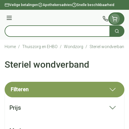
Ga naar de inhoud
Veilige betalingen
Apothekersadvies
Snelle beschikbaarheid
Menu
Zoek
Product, merk, categorie...
Home
/
Thuiszorg en EHBO
/
Wondzorg
/
Steriel wondverband
Steriel wondverband
Filteren
Doorgaan naar productlijst
Prijs
filter