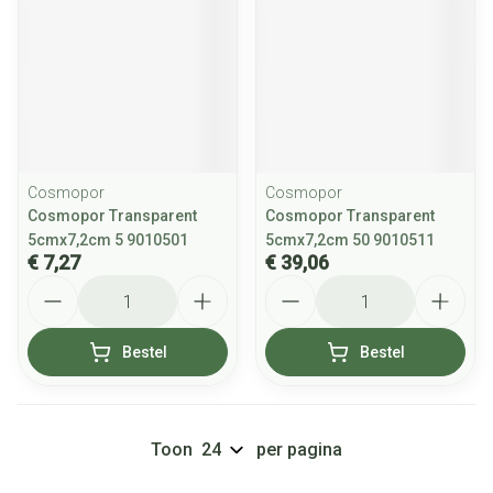
Cosmopor
Cosmopor
Cosmopor Transparent
Cosmopor Transparent
5cmx7,2cm 5 9010501
5cmx7,2cm 50 9010511
€ 7,27
€ 39,06
Aantal
Aantal
Bestel
Bestel
Toon
per pagina
Pagina's