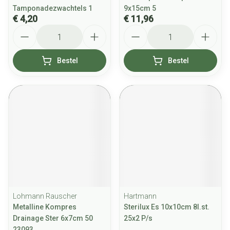
Tamponadezwachtels 1
9x15cm 5
€ 4,20
€ 11,96
Aantal
Aantal
Bestel
Bestel
Lohmann Rauscher
Hartmann
Metalline Kompres
Sterilux Es 10x10cm 8l.st.
Drainage Ster 6x7cm 50
25x2 P/s
23093