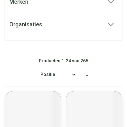
Merken
filter
Organisaties
filter
Producten
1
-
24
van
265
Sorteer op: