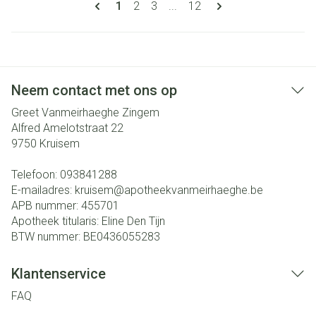
U lees momenteel pagina
Pagina
Pagina
Pagina
1
2
3
...
12
Neem contact met ons op
Greet Vanmeirhaeghe Zingem
Alfred Amelotstraat 22
9750
Kruisem
Telefoon:
093841288
E-mailadres:
kruisem@
apotheekvanmeirhaeghe.be
APB nummer:
455701
Apotheek titularis:
Eline Den Tijn
BTW nummer:
BE0436055283
Klantenservice
FAQ