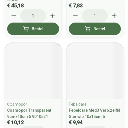
€ 45,18
€ 7,83
Aantal
Aantal
Bestel
Bestel
Cosmopor
Febelcare
Cosmopor Transparent
Febelcare Med3 Verb.zelfkl
9cmx10cm 5 9010521
Ster.wtp 10x15cm 5
€ 10,12
€ 9,94