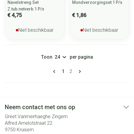
Navelstreng Set
Mondverzorgingset 1 P/s
Z.tub.netverb.1 P/s
€ 4,75
€ 1,86
Niet beschikbaar
Niet beschikbaar
Toon
per pagina
Pagina's
U lees momenteel pagina
Pagina
1
2
Neem contact met ons op
Greet Vanmeirhaeghe Zingem
Alfred Amelotstraat 22
9750
Kruisem