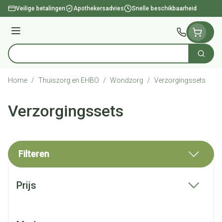
Ga naar de inhoud
Veilige betalingen
Apothekersadvies
Snelle beschikbaarheid
Menu
Zoek
Product, merk, categorie...
Home
/
Thuiszorg en EHBO
/
Wondzorg
/
Verzorgingssets
Verzorgingssets
Filteren
Doorgaan naar productlijst
Prijs
filter