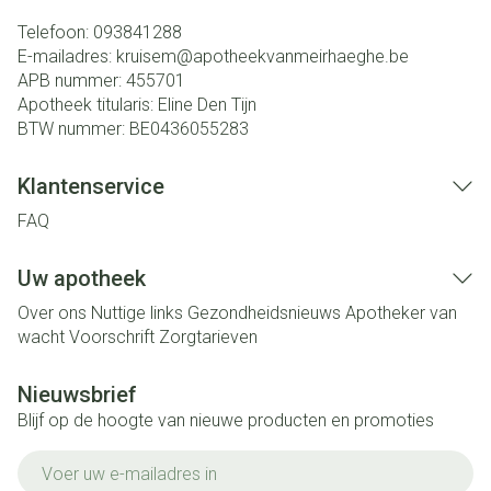
Telefoon:
093841288
E-mailadres:
kruisem@
apotheekvanmeirhaeghe.be
APB nummer:
455701
Apotheek titularis:
Eline Den Tijn
BTW nummer:
BE0436055283
Klantenservice
FAQ
Uw apotheek
Over ons
Nuttige links
Gezondheidsnieuws
Apotheker van
wacht
Voorschrift
Zorgtarieven
Nieuwsbrief
Blijf op de hoogte van nieuwe producten en promoties
E-mail adres