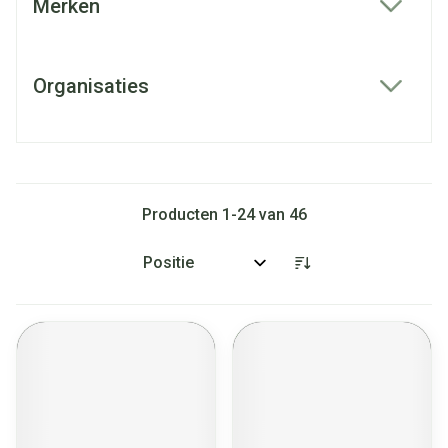
Merken
filter
Organisaties
filter
Producten
1
-
24
van
46
Sorteer op: