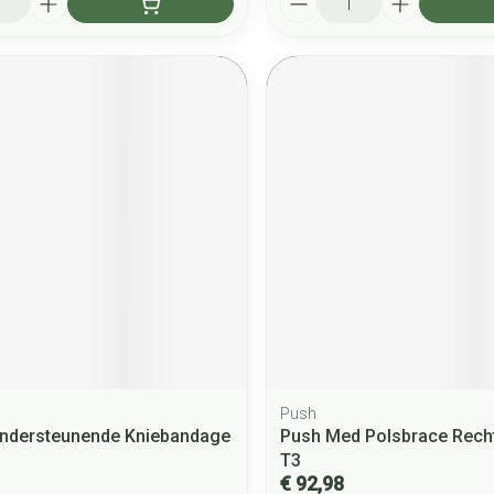
Push
Ondersteunende Kniebandage
Push Med Polsbrace Rech
T3
€ 92,98