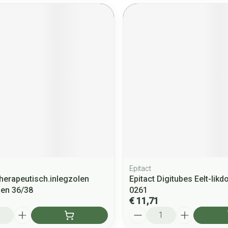
Epitact
Therapeutisch.inlegzolen
Epitact Digitubes Eelt-likd
nen 36/38
0261
€ 11,71
Aantal