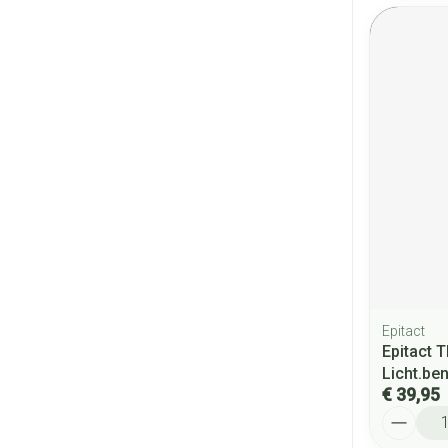
Epitact
Epitact 
Licht.be
€ 39,95
Aantal