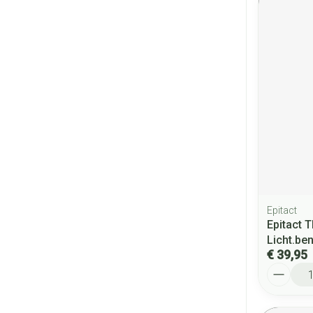
Epitact
Epitact 
Licht.be
€ 39,95
Aantal