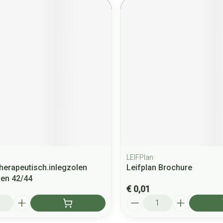
LEIFPlan
Therapeutisch.inlegzolen
Leifplan Brochure
nen 42/44
€ 0,01
Aantal