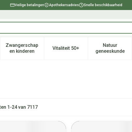
Veilige betalingen
Apothekersadvies
Snelle beschikbaarheid
Zwangerschap
Natuur
Vitaliteit 50+
, verzorging en hygiëne categorie
enu voor Dieet, voeding en vitamines categorie
Toon submenu voor Zwangerschap en kinderen ca
Toon submenu voor Vitaliteit 
Toon subm
en kinderen
geneeskunde
ten
1
-
24
van
7117