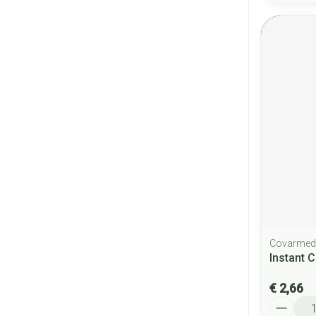
Covarmed
Instant 
€ 2,66
Aantal