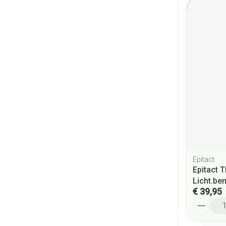
Epitact
Epitact 
Licht.be
€ 39,95
Aantal