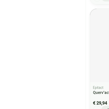
Epitact
Querv'ac
€ 29,94
Aantal