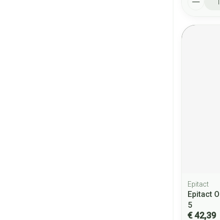
Epitact
Epitact 
5
€ 42,39