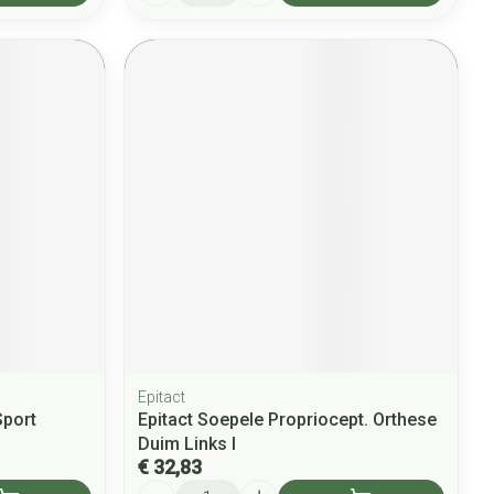
Epitact
Sport
Epitact Soepele Propriocept. Orthese
Duim Links l
€ 32,83
Aantal