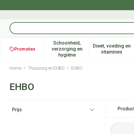
Ga naar de inhoud
Product, merk, categorie...
Schoonheid,
Dieet, voeding en
verzorging en
Promoties
Toon submenu voor Schoonheid
Toon subm
vitamines
hygiëne
Home
/
Thuiszorg en EHBO
/
EHBO
EHBO
Doorgaan naar productlijst
Produc
Prijs
filter