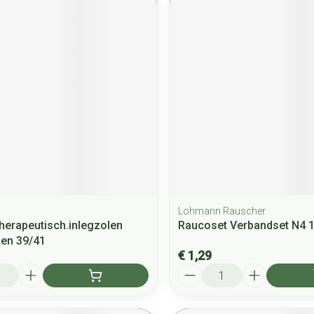
Lohmann Rauscher
Therapeutisch.inlegzolen
Raucoset Verbandset N4 
nen 39/41
€ 1,29
Aantal