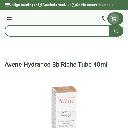
Ga naar de inhoud
Veilige betalingen
Apothekersadvies
Snelle beschikbaarheid
Menu
Zoek
Product, merk, categorie...
Avene Hydrance Bb Riche Tube 40ml