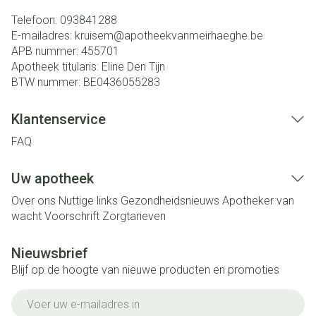
Telefoon:
093841288
E-mailadres:
kruisem@
apotheekvanmeirhaeghe.be
APB nummer:
455701
Apotheek titularis:
Eline Den Tijn
BTW nummer:
BE0436055283
Klantenservice
FAQ
Uw apotheek
Over ons
Nuttige links
Gezondheidsnieuws
Apotheker van
wacht
Voorschrift
Zorgtarieven
Nieuwsbrief
Blijf op de hoogte van nieuwe producten en promoties
E-mail adres