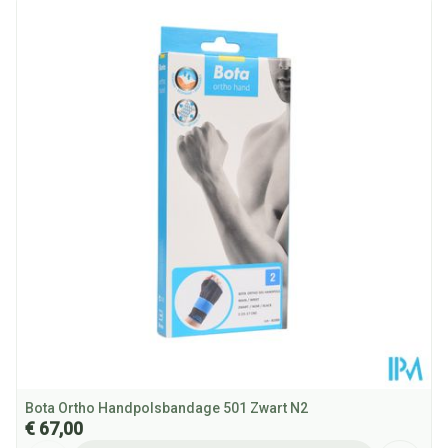
Lengte
259 mm
Diepte
22 mm
Hoeveelheid
Stuk
Verpakking
Behoud
Kamertemperatuur (15°C - 25°C)
Bota Ortho Handpolsbandage 501 Zwart N2
€ 67,00