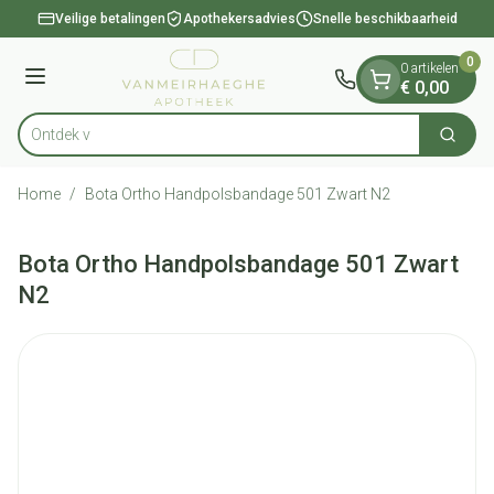
Dia 1 van 1
Ga naar de inhoud
Veilige betalingen
Apothekersadvies
Snelle beschikbaarheid
0
0 artikelen
Menu
€ 0,00
Zoek
Product, merk, categorie...
Home
/
Bota Ortho Handpolsbandage 501 Zwart N2
Bota Ortho Handpolsbandage 501 Zwart
N2