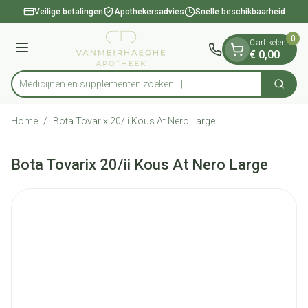
Dia 1 van 1
Ga naar de inhoud
Veilige betalingen
Apothekersadvies
Snelle beschikbaarheid
0
0 artikelen
Menu
€ 0,00
Medicijnen en supplementen zoeken...
Zoek
Product, merk, categorie...
Home
/
Bota Tovarix 20/ii Kous At Nero Large
Bota Tovarix 20/ii Kous At Nero Large