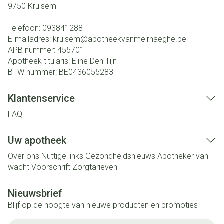
9750
Kruisem
Telefoon:
093841288
E-mailadres:
kruisem@
apotheekvanmeirhaeghe.be
APB nummer:
455701
Apotheek titularis:
Eline Den Tijn
BTW nummer:
BE0436055283
Klantenservice
FAQ
Uw apotheek
Over ons
Nuttige links
Gezondheidsnieuws
Apotheker van
wacht
Voorschrift
Zorgtarieven
Nieuwsbrief
Blijf op de hoogte van nieuwe producten en promoties
E-mail adres