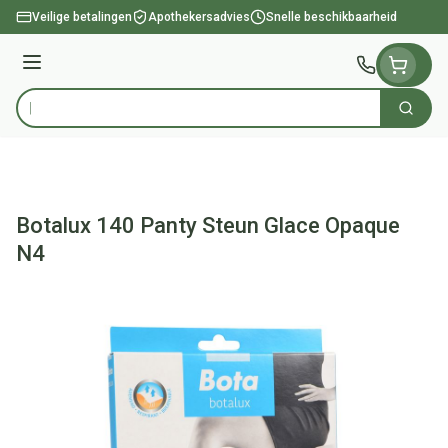
Ga naar de inhoud
Veilige betalingen
Apothekersadvies
Snelle beschikbaarheid
Menu
Zoek
Product, merk, categorie...
Botalux 140 Panty Steun Glace Opaque
N4