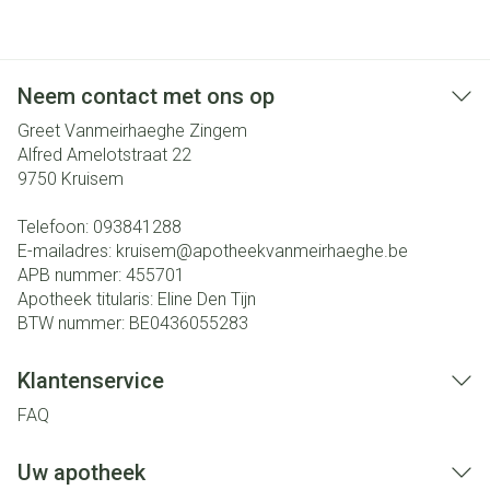
Neem contact met ons op
Greet Vanmeirhaeghe Zingem
Alfred Amelotstraat 22
9750
Kruisem
Telefoon:
093841288
E-mailadres:
kruisem@
apotheekvanmeirhaeghe.be
APB nummer:
455701
Apotheek titularis:
Eline Den Tijn
BTW nummer:
BE0436055283
Klantenservice
FAQ
Uw apotheek