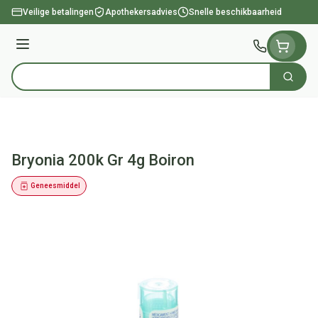
Ga naar de inhoud
Veilige betalingen
Apothekersadvies
Snelle beschikbaarheid
Menu
Zoek
Product, merk, categorie...
Bryonia 200k Gr 4g Boiron
Geneesmiddel