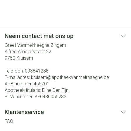
Neem contact met ons op
Greet Vanmeirhaeghe Zingem
Alfred Amelotstraat 22
9750
Kruisem
Telefoon:
093841288
E-mailadres:
kruisem@
apotheekvanmeirhaeghe.be
APB nummer:
455701
Apotheek titularis:
Eline Den Tijn
BTW nummer:
BE0436055283
Klantenservice
FAQ