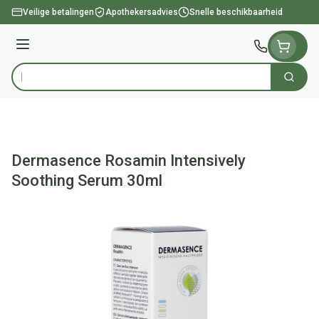
Ga naar de inhoud
Veilige betalingen
Apothekersadvies
Snelle beschikbaarheid
Menu
Zoek
Product, merk, categorie...
Dermasence Rosamin Intensively
Soothing Serum 30ml