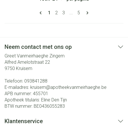
Pagina's
U lees momenteel pagina
Pagina
Pagina
Pagina
1
2
3
...
5
Neem contact met ons op
Greet Vanmeirhaeghe Zingem
Alfred Amelotstraat 22
9750
Kruisem
Telefoon:
093841288
E-mailadres:
kruisem@
apotheekvanmeirhaeghe.be
APB nummer:
455701
Apotheek titularis:
Eline Den Tijn
BTW nummer:
BE0436055283
Klantenservice