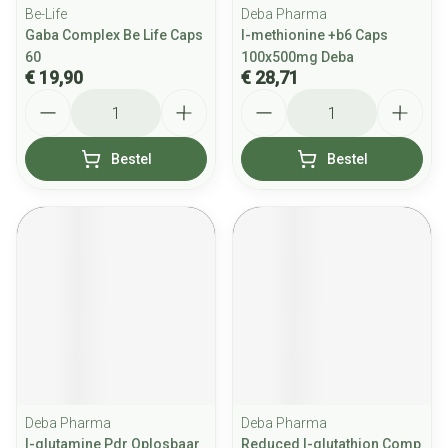
Be-Life
Deba Pharma
Gaba Complex Be Life Caps
l-methionine +b6 Caps
60
100x500mg Deba
€ 19,90
€ 28,71
Aantal
Aantal
Bestel
Bestel
Deba Pharma
Deba Pharma
l-glutamine Pdr Oplosbaar
Reduced l-glutathion Comp