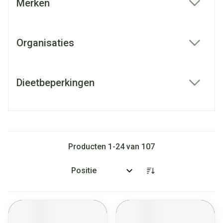
Merken
filter
Organisaties
filter
Dieetbeperkingen
filter
Producten
1
-
24
van
107
Sorteer op: