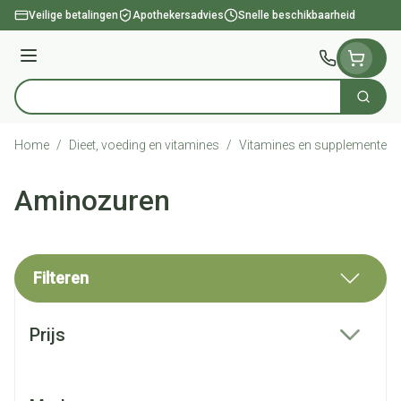
Ga naar de inhoud
Veilige betalingen
Apothekersadvies
Snelle beschikbaarheid
Menu
Zoek
Product, merk, categorie...
Home
/
Dieet, voeding en vitamines
/
Vitamines en supplementen
Aminozuren
Filteren
Doorgaan naar productlijst
Prijs
filter