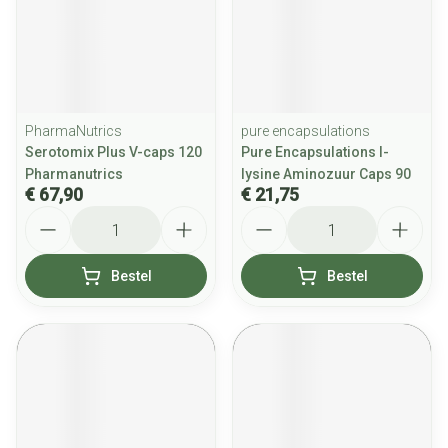
PharmaNutrics
pure encapsulations
Serotomix Plus V-caps 120
Pure Encapsulations l-
Pharmanutrics
lysine Aminozuur Caps 90
€ 67,90
€ 21,75
Aantal
Aantal
Bestel
Bestel