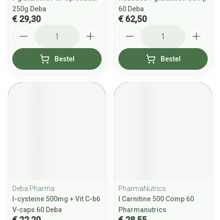
250g Deba
60 Deba
€ 29,30
€ 62,50
Aantal
Aantal
Bestel
Bestel
Deba Pharma
PharmaNutrics
l-cysteine 500mg + Vit C-b6
l Carnitine 500 Comp 60
V-caps 60 Deba
Pharmanutrics
€ 22,20
€ 28,55