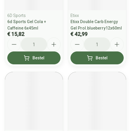
6D Sports
Etixx
6d Sports Gel Cola +
Etixx Double Carb Energy
Caffeine 6x45ml
Gel Prol.blueberry12x60ml
€ 15,82
€ 42,99
Aantal
Aantal
Bestel
Bestel