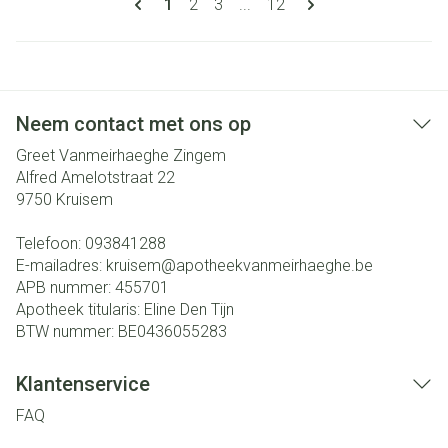
U lees momenteel pagina
Pagina
Pagina
Pagina
1
2
3
...
12
Neem contact met ons op
Greet Vanmeirhaeghe Zingem
Alfred Amelotstraat 22
9750
Kruisem
Telefoon:
093841288
E-mailadres:
kruisem@
apotheekvanmeirhaeghe.be
APB nummer:
455701
Apotheek titularis:
Eline Den Tijn
BTW nummer:
BE0436055283
Klantenservice
FAQ