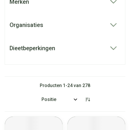
Merken
filter
Organisaties
filter
Dieetbeperkingen
filter
Producten
1
-
24
van
278
Sorteer op: