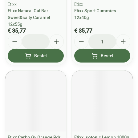
Etixx
Etixx
Etixx Natural Oat Bar
Etixx Sport Gummies
Sweet&salty Caramel
12x40g
12x55g
€ 35,77
€ 35,77
Aantal
Aantal
Bestel
Bestel
Etixx Carbo Gy Orange Pdr
Etixx Isotonic Lemon 1000g