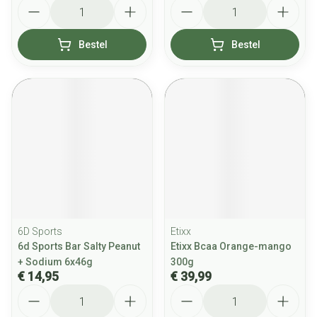
Aantal
Aantal
Bestel
Bestel
6D Sports
Etixx
6d Sports Bar Salty Peanut
Etixx Bcaa Orange-mango
+ Sodium 6x46g
300g
€ 14,95
€ 39,99
Aantal
Aantal