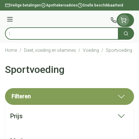
Ga naar de inhoud
Veilige betalingen
Apothekersadvies
Snelle beschikbaarheid
Menu
Zoek
Product, merk, categorie...
Home
/
Dieet, voeding en vitamines
/
Voeding
/
Sportvoeding
Sportvoeding
Filteren
Doorgaan naar productlijst
Prijs
filter