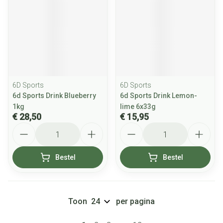
6D Sports
6D Sports
6d Sports Drink Blueberry
6d Sports Drink Lemon-
1kg
lime 6x33g
€ 28,50
€ 15,95
Aantal
Aantal
Bestel
Bestel
Toon
per pagina
Pagina's