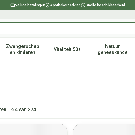
Veilige betalingen
Apothekersadvies
Snelle beschikbaarheid
Zwangerschap
Natuur
Vitaliteit 50+
, verzorging en hygiëne categorie
enu voor Dieet, voeding en vitamines categorie
Toon submenu voor Zwangerschap en kinderen ca
Toon submenu voor Vitaliteit 
Toon subm
en kinderen
geneeskunde
ten
1
-
24
van
274