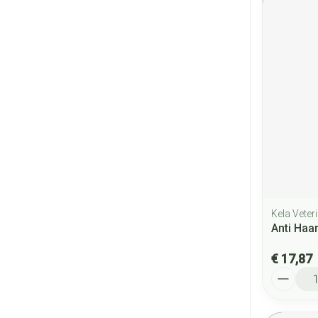
Kela Veter
Anti Haa
€ 17,87
Aantal