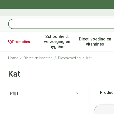
Ga naar de inhoud
Product, merk, categorie...
Schoonheid,
Dieet, voeding en
verzorging en
Promoties
Toon submenu voor Schoonheid
Toon subm
vitamines
hygiëne
Home
/
Dieren en insecten
/
Dierenvoeding
/
Kat
Kat
Doorgaan naar productlijst
Produc
Prijs
filter