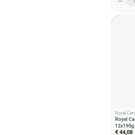
Royal Can
Royal Ca
12x195g
€ 44,08