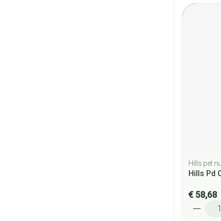
Hills pet nu
Hills Pd
€ 58,68
Aantal