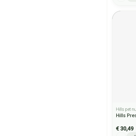
Hills pet nu
Hills Pre
€ 30,49
Aantal