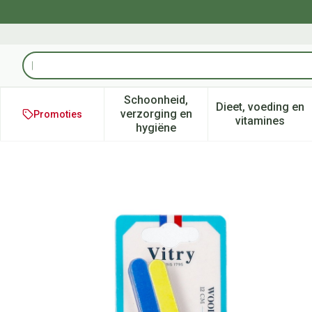
Ga naar de inhoud
Product, merk, categorie...
Schoonheid,
Dieet, voeding en
verzorging en
Promoties
Toon submenu voor Schoonheid
Toon subm
vitamines
hygiëne
Houten Kristalvijlen Klein Mo