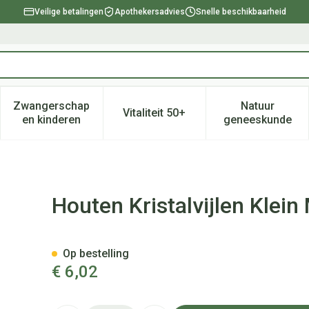
Veilige betalingen
Apothekersadvies
Snelle beschikbaarheid
Zwangerschap
Natuur
Vitaliteit 50+
, verzorging en hygiëne categorie
enu voor Dieet, voeding en vitamines categorie
Toon submenu voor Zwangerschap en kinderen ca
Toon submenu voor Vitaliteit 
Toon subm
en kinderen
geneeskunde
del 6 + 6 Gratis
Houten Kristalvijlen Klein
Op bestelling
€ 6,02