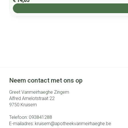
€ 14,65
Neem contact met ons op
Greet Vanmeirhaeghe Zingem
Alfred Amelotstraat 22
9750
Kruisem
Telefoon:
093841288
E-mailadres:
kruisem@
apotheekvanmeirhaeghe.be