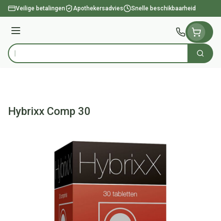
Ga naar de inhoud
Veilige betalingen
Apothekersadvies
Snelle beschikbaarheid
Menu
Zoek
Product, merk, categorie...
Hybrixx Comp 30